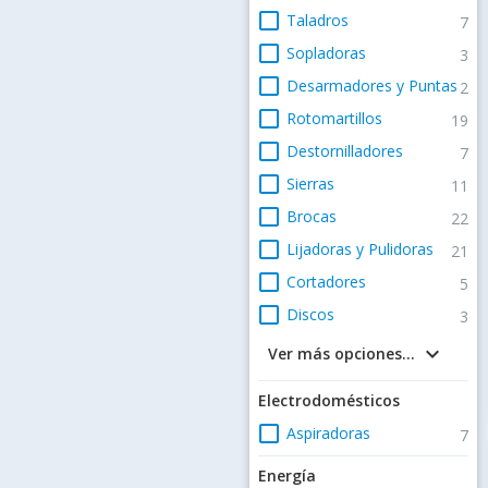
check_box_outline_blank
Taladros
7
check_box_outline_blank
Sopladoras
3
check_box_outline_blank
Desarmadores y Puntas
2
check_box_outline_blank
Rotomartillos
19
check_box_outline_blank
Destornilladores
7
check_box_outline_blank
Sierras
11
check_box_outline_blank
Brocas
22
check_box_outline_blank
Lijadoras y Pulidoras
21
check_box_outline_blank
Cortadores
5
check_box_outline_blank
Discos
3
keyboard_arrow_down
Ver más opciones...
Electrodomésticos
check_box_outline_blank
Aspiradoras
7
Energía