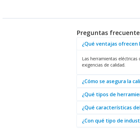
Soluciones destacadas de 
Entre las soluciones destacad
Rotomartillos
: Dispositivos ver
Preguntas frecuente
Lijadoras y Pulidoras
: Equipos 
Pistolas de Aire
: Herramientas 
¿Qué ventajas ofrecen 
Sopladoras
: Equipos que facili
Destornilladores
: Herramientas
Las herramientas eléctricas 
MAKITA se distingue no solo por
exigencias de calidad.
cabo sus proyectos con eficaci
¿Cómo se asegura la ca
¿Qué tipos de herramien
¿Qué características d
¿Con qué tipo de indus