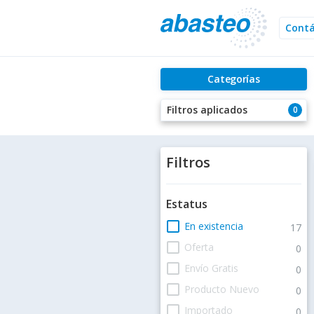
Cont
Categorías
Filtros aplicados
0
Filtros
Estatus
check_box_outline_blank
En existencia
17
check_box_outline_blank
Oferta
0
check_box_outline_blank
Envío Gratis
0
check_box_outline_blank
Producto Nuevo
0
check_box_outline_blank
Importado
0