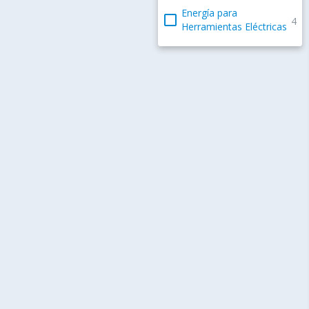
Energía para
check_box_outline_blank
4
Herramientas Eléctricas