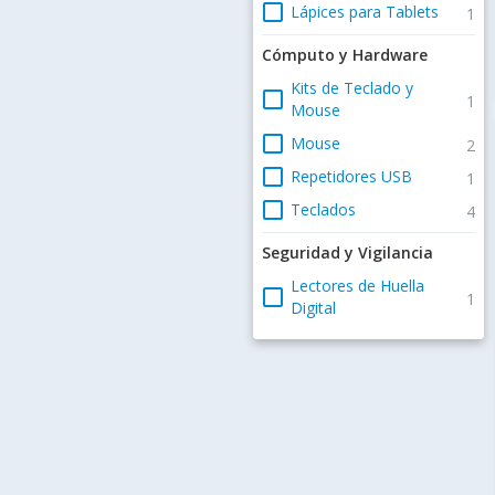
check_box_outline_blank
Lápices para Tablets
1
Cómputo y Hardware
Kits de Teclado y
check_box_outline_blank
1
Mouse
check_box_outline_blank
Mouse
2
check_box_outline_blank
Repetidores USB
1
check_box_outline_blank
Teclados
4
Seguridad y Vigilancia
Lectores de Huella
check_box_outline_blank
1
Digital