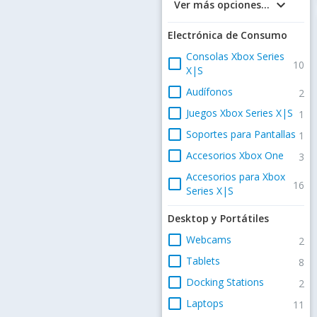
keyboard_arrow_down
Ver más opciones...
Electrónica de Consumo
Consolas Xbox Series
check_box_outline_blank
10
X|S
check_box_outline_blank
Audífonos
2
check_box_outline_blank
Juegos Xbox Series X|S
1
check_box_outline_blank
Soportes para Pantallas
1
check_box_outline_blank
Accesorios Xbox One
3
Accesorios para Xbox
check_box_outline_blank
16
Series X|S
Desktop y Portátiles
check_box_outline_blank
Webcams
2
check_box_outline_blank
Tablets
8
check_box_outline_blank
Docking Stations
2
check_box_outline_blank
Laptops
11