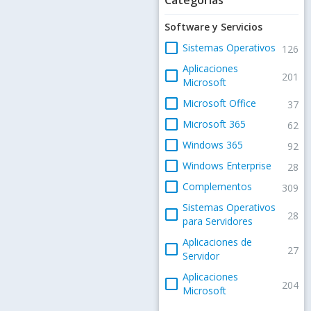
Software y Servicios
check_box_outline_blank
Sistemas Operativos
126
Aplicaciones
check_box_outline_blank
201
Microsoft
check_box_outline_blank
Microsoft Office
37
check_box_outline_blank
Microsoft 365
62
check_box_outline_blank
Windows 365
92
check_box_outline_blank
Windows Enterprise
28
check_box_outline_blank
Complementos
309
Sistemas Operativos
check_box_outline_blank
28
para Servidores
Aplicaciones de
check_box_outline_blank
27
Servidor
Aplicaciones
check_box_outline_blank
204
Microsoft