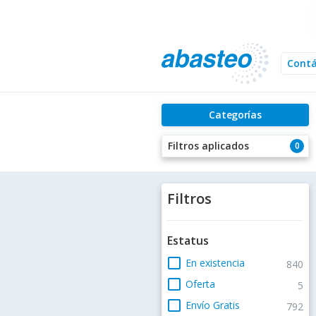
Cont
Categorías
Filtros aplicados
0
Filtros
Estatus
check_box_outline_blank
En existencia
840
check_box_outline_blank
Oferta
5
check_box_outline_blank
Envío Gratis
792