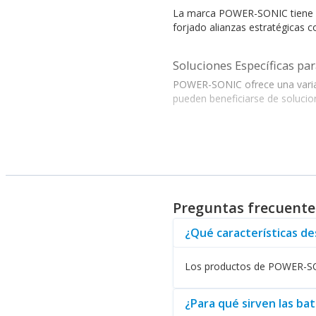
La marca POWER-SONIC tiene en 
forjado alianzas estratégicas c
Soluciones Específicas pa
POWER-SONIC ofrece una variad
pueden beneficiarse de solucio
Conozca Nuestra Oferta de Pr
Entre los productos destacad
contra descargas, permitiendo 
Preguntas frecuente
Potencie la Eficiencia de 
Para las empresas que buscan m
¿Qué características d
soluciones escalables y tecnol
Los productos de POWER-SONI
Adquiera hoy mismo producto
una gestión de energía más efic
¿Para qué sirven las b