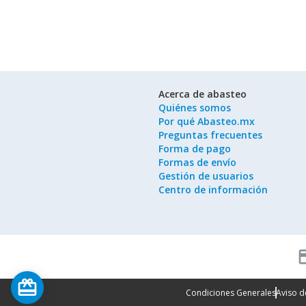
Acerca de abasteo
Quiénes somos
Por qué Abasteo.mx
Preguntas frecuentes
Forma de pago
Formas de envío
Gestión de usuarios
Centro de información
cred
card_giftcard
Condiciones Generales
Aviso d