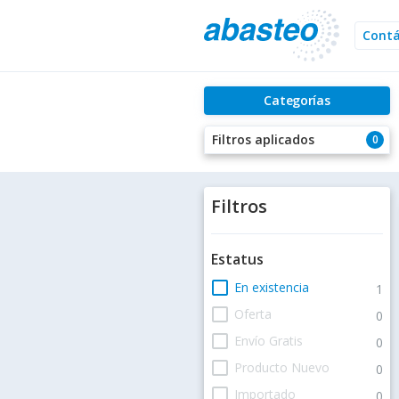
Cont
Categorías
Filtros aplicados
0
Filtros
Estatus
check_box_outline_blank
En existencia
1
check_box_outline_blank
Oferta
0
check_box_outline_blank
Envío Gratis
0
check_box_outline_blank
Producto Nuevo
0
check_box_outline_blank
Importado
0