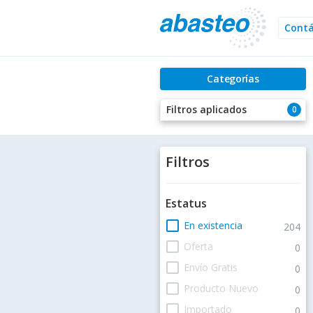
Cont
Categorías
Filtros aplicados
0
Filtros
Estatus
check_box_outline_blank
En existencia
204
check_box_outline_blank
Oferta
0
check_box_outline_blank
Envío Gratis
0
check_box_outline_blank
Producto Nuevo
0
check_box_outline_blank
Importado
0