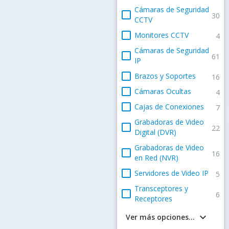
Cámaras de Seguridad
check_box_outline_blank
30
CCTV
check_box_outline_blank
Monitores CCTV
4
Cámaras de Seguridad
check_box_outline_blank
61
IP
check_box_outline_blank
Brazos y Soportes
16
check_box_outline_blank
Cámaras Ocultas
4
check_box_outline_blank
Cajas de Conexiones
7
Grabadoras de Video
check_box_outline_blank
22
Digital (DVR)
Grabadoras de Video
check_box_outline_blank
16
en Red (NVR)
check_box_outline_blank
Servidores de Video IP
5
Transceptores y
check_box_outline_blank
6
Receptores
keyboard_arrow_down
Ver más opciones...