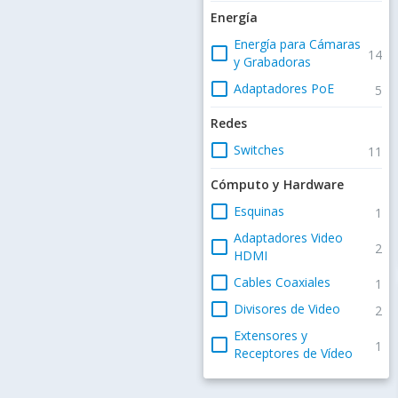
Energía
Energía para Cámaras
check_box_outline_blank
14
y Grabadoras
check_box_outline_blank
Adaptadores PoE
5
Redes
check_box_outline_blank
Switches
11
Cómputo y Hardware
check_box_outline_blank
Esquinas
1
Adaptadores Video
check_box_outline_blank
2
HDMI
check_box_outline_blank
Cables Coaxiales
1
check_box_outline_blank
Divisores de Video
2
Extensores y
check_box_outline_blank
1
Receptores de Vídeo