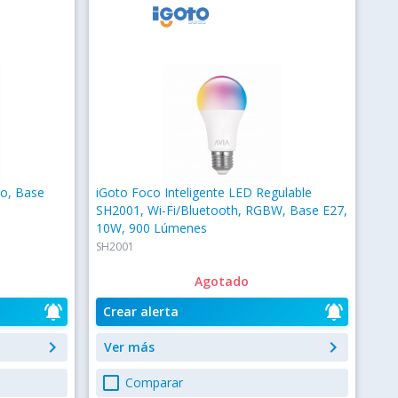
o, Base
iGoto Foco Inteligente LED Regulable
SH2001, Wi-Fi/Bluetooth, RGBW, Base E27,
10W, 900 Lúmenes
SH2001
Agotado
notifications_active
notifications_active
Crear alerta
keyboard_arrow_right
keyboard_arrow_right
Ver más
check_box_outline_blank
Comparar