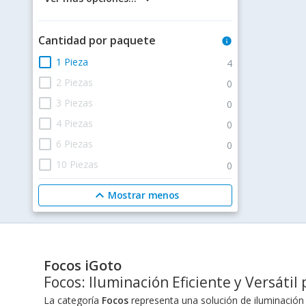
Cantidad por paquete
info
check_box_outline_blank
1 Pieza
4
check_box_outline_blank
2 Piezas
0
check_box_outline_blank
3 Piezas
0
check_box_outline_blank
4 Piezas
0
check_box_outline_blank
6 Piezas
0
check_box_outline_blank
10 Piezas
0
expand_less
Mostrar menos
Focos iGoto
Focos: Iluminación Eficiente y Versáti
La categoría
Focos
representa una solución de iluminación 