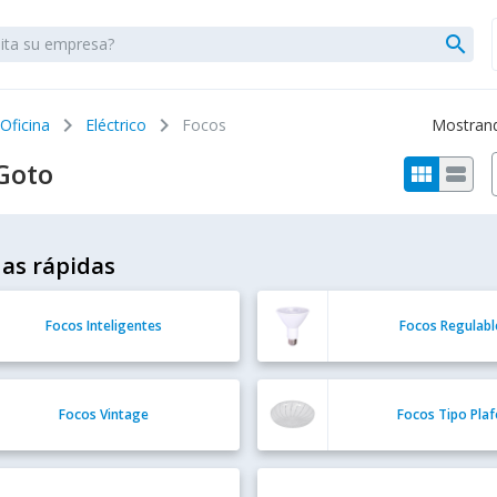
search
chevron_right
chevron_right
 Oficina
Eléctrico
Focos
Mostrando
Goto
view_module
view_stream
as rápidas
Focos Inteligentes
Focos Regulabl
Focos Vintage
Focos Tipo Pla