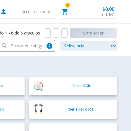
0
$0.00
person
shopping_cart
Acceso a cuenta
Incl. IVA
 1 - 6 de 6 artículos
Comparar
search
info
es
Focos RGB
fon
Serie de Focos