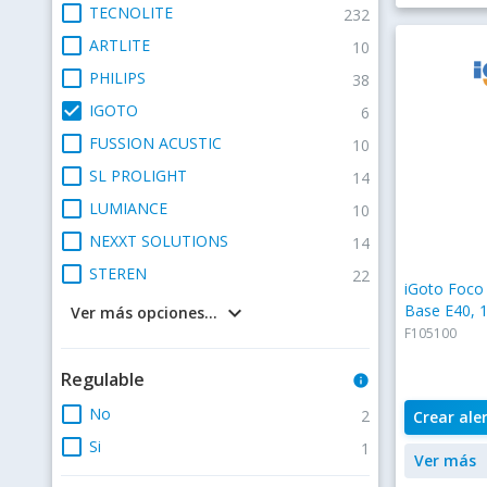
check_box_outline_blank
TECNOLITE
232
check_box_outline_blank
ARTLITE
10
check_box_outline_blank
PHILIPS
38
check_box
IGOTO
6
check_box_outline_blank
FUSSION ACUSTIC
10
check_box_outline_blank
SL PROLIGHT
14
check_box_outline_blank
LUMIANCE
10
check_box_outline_blank
NEXXT SOLUTIONS
14
check_box_outline_blank
STEREN
22
iGoto Foco 
Base E40, 
keyboard_arrow_down
Ver más opciones...
F105100
Regulable
info
check_box_outline_blank
No
2
Crear ale
check_box_outline_blank
Si
1
Ver más