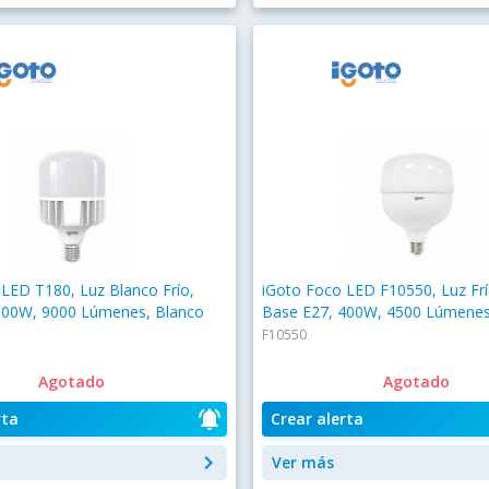
LED T180, Luz Blanco Frío,
iGoto Foco LED F10550, Luz Frí
100W, 9000 Lúmenes, Blanco
Base E27, 400W, 4500 Lúmenes
F10550
Agotado
Agotado
notifications_active
rta
Crear alerta
keyboard_arrow_right
Ver más