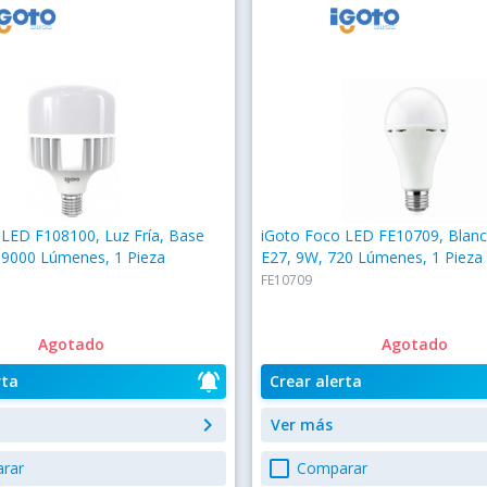
 LED F108100, Luz Fría, Base
iGoto Foco LED FE10709, Blanc
 9000 Lúmenes, 1 Pieza
E27, 9W, 720 Lúmenes, 1 Pieza
FE10709
Agotado
Agotado
notifications_active
rta
Crear alerta
keyboard_arrow_right
Ver más
check_box_outline_blank
rar
Comparar