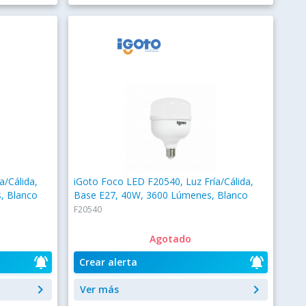
a/Cálida,
iGoto Foco LED F20540, Luz Fría/Cálida,
, Blanco
Base E27, 40W, 3600 Lúmenes, Blanco
F20540
Agotado
notifications_active
notifications_active
Crear alerta
keyboard_arrow_right
keyboard_arrow_right
Ver más