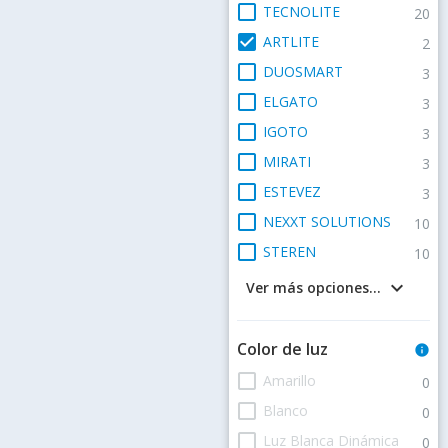
check_box_outline_blank
TECNOLITE
20
check_box
ARTLITE
2
check_box_outline_blank
DUOSMART
3
check_box_outline_blank
ELGATO
3
check_box_outline_blank
IGOTO
3
check_box_outline_blank
MIRATI
3
check_box_outline_blank
ESTEVEZ
3
check_box_outline_blank
NEXXT SOLUTIONS
10
check_box_outline_blank
STEREN
10
keyboard_arrow_down
Ver más opciones...
Color de luz
info
check_box_outline_blank
Amarillo
0
check_box_outline_blank
Blanco
0
check_box_outline_blank
Luz Blanca Dinámica
0