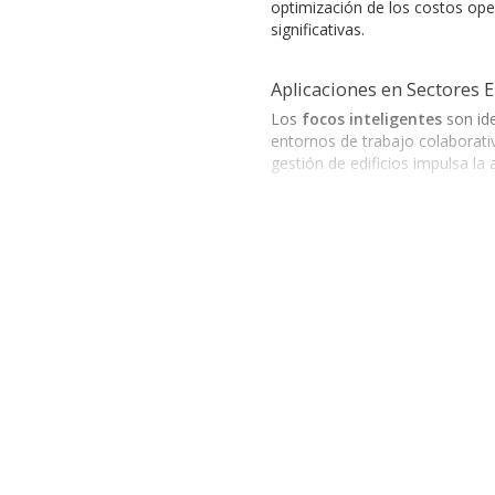
optimización de los costos oper
significativas.
Aplicaciones en Sectores 
Los
focos inteligentes
son ide
entornos de trabajo colaborativ
gestión de edificios impulsa la
Tecnología Avanzada y Ma
La tecnología detrás de los
foc
móviles. Algunas de las marcas
Focos Inteligentes TecnoLite
: 
Focos Inteligentes Tp-link
: Rec
Focos Inteligentes Steren
: Pro
Focos Inteligentes Nexxt Solut
Focos Inteligentes Nextep
: Con
Mejore su Iluminación
Complementar la instalación d