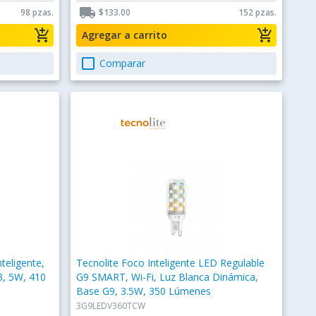
local_shipping
98 pzas.
$133.00
152 pzas.
add_shopping_cart
add_shopping_cart
Agregar a carrito
check_box_outline_blank
Comparar
teligente,
Tecnolite Foco Inteligente LED Regulable
3, 5W, 410
G9 SMART, Wi-Fi, Luz Blanca Dinámica,
Base G9, 3.5W, 350 Lúmenes
3G9LEDV360TCW