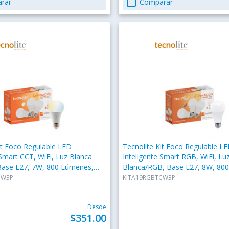
check_box_outline_blank
rar
Comparar
it Foco Regulable LED
Tecnolite Kit Foco Regulable L
 Smart CCT, WiFi, Luz Blanca
Inteligente Smart RGB, WiFi, Lu
Base E27, 7W, 800 Lúmenes,
Blanca/RGB, Base E27, 8W, 80
Piezas
Blanco - 3 Piezas
CW3P
KITA19RGBTCW3P
Desde
$351.00