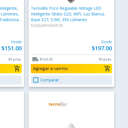
teligente,
Tecnolite Foco Regulable Vintage LED
0 Lúmenes,
Inteligente Globo G25, WiFi, Luz Blanca,
radicional
Base E27, 5.5W, 350 Lúmenes
5G25LEDFA360TCW
Desde
Desde
$151.00
$197.00
local_shipping
89 pzas.
$133.00
90 pzas.
add_shopping_cart
add_shopping_cart
Agregar a carrito
check_box_outline_blank
Comparar