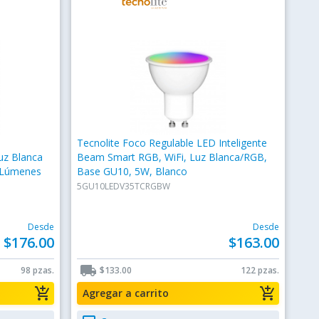
Tecnolite Foco Regulable LED Inteligente
uz Blanca
Beam Smart RGB, WiFi, Luz Blanca/RGB,
0 Lúmenes
Base GU10, 5W, Blanco
5GU10LEDV35TCRGBW
Desde
Desde
$176.00
$163.00
local_shipping
98 pzas.
$133.00
122 pzas.
add_shopping_cart
add_shopping_cart
Agregar a carrito