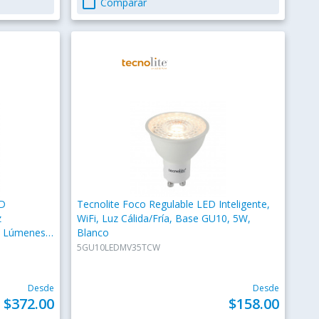
check_box_outline_blank
Comparar
ED
Tecnolite Foco Regulable LED Inteligente,
z
WiFi, Luz Cálida/Fría, Base GU10, 5W,
0 Lúmenes,
Blanco
5GU10LEDMV35TCW
Desde
Desde
$372.00
$158.00