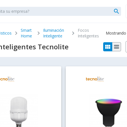
search
Smart
Iluminación
Focos
chevron_right
chevron_right
chevron_right
sticos
Mostrando 1
Home
Inteligente
Inteligentes
nteligentes Tecnolite
view_module
view_stream