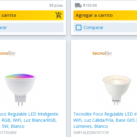
local_shipping
0
98 pzas.
$133.00
add_shopping_cart
a carrito
Agregar a carrito
check_box_outline_blank
rar
Comparar
oco Regulable LED Inteligente
Tecnolite Foco Regulable LED In
 RGB, WiFi, Luz Blanca/RGB,
WiFi, Luz Cálida/Fría, Base GX5.
, 5W, Blanco
Lúmenes, Blanco
35TCRGBW
5MR16LEDMV35TCW