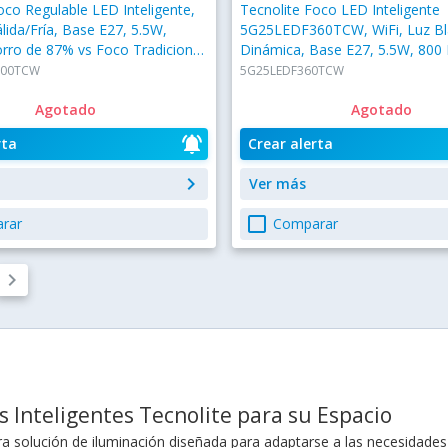
oco Regulable LED Inteligente,
Tecnolite Foco LED Inteligente
álida/Fría, Base E27, 5.5W,
5G25LEDF360TCW, WiFi, Luz B
rro de 87% vs Foco Tradicional
Dinámica, Base E27, 5.5W, 80
200TCW
5G25LEDF360TCW
Agotado
Agotado
notifications_active
rta
Crear alerta
keyboard_arrow_right
Ver más
check_box_outline_blank
rar
Comparar
keyboard_arrow_right
os Inteligentes Tecnolite para su Espacio
ra solución de iluminación diseñada para adaptarse a las necesidade