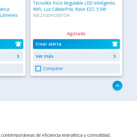
Tecnolite Foco Regulable LED Inteligente,
lanca
WiFi, Luz Cálida/Fría, Base E27, 5.5W
0 Lúmenes
5EIC27LEDFV200TCW
Agotado
notifications_active
notifications_active
Crear alerta
keyboard_arrow_right
keyboard_arrow_right
Ver más
check_box_outline_blank
Comparar
keyboard_arrow_up
s contemporáneas de eficiencia energética y comodidad.