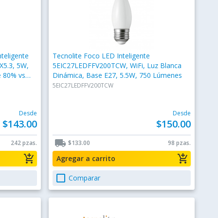
teligente
Tecnolite Foco LED Inteligente
X5.3, 5W,
5EIC27LEDFFV200TCW, WiFi, Luz Blanca
e 80% vs
Dinámica, Base E27, 5.5W, 750 Lúmenes
5EIC27LEDFFV200TCW
Desde
Desde
$143.00
$150.00
local_shipping
242 pzas.
$133.00
98 pzas.
add_shopping_cart
add_shopping_cart
Agregar a carrito
check_box_outline_blank
Comparar