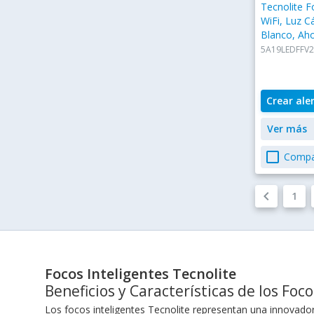
Tecnolite F
WiFi, Luz C
Blanco, Aho
60W
5A19LEDFFV
Crear ale
Ver más
check_box_outline_blank
Compa
keyboard_arrow_left
1
Focos Inteligentes Tecnolite
Beneficios y Características de los Foc
Los focos inteligentes Tecnolite representan una innovado