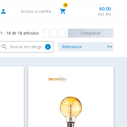
0
$0.00
person
shopping_cart
Acceso a cuenta
Incl. IVA
 - 18 de 18 artículos
Comparar
search
info