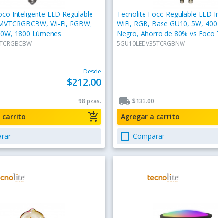
oco Inteligente LED Regulable
Tecnolite Foco Regulable LED In
VTCRGBCBW, Wi-Fi, RGBW,
WiFi, RGB, Base GU10, 5W, 40
20W, 1800 Lúmenes
Negro, Ahorro de 80% vs Foco T
25W
VTCRGBCBW
5GU10LEDV35TCRGBNW
Desde
$212.00
local_shipping
0
98 pzas.
$133.00
add_shopping_cart
a carrito
Agregar a carrito
check_box_outline_blank
rar
Comparar