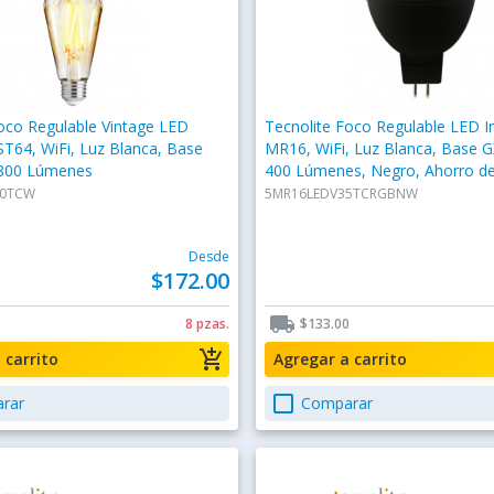
oco Regulable Vintage LED
Tecnolite Foco Regulable LED In
 ST64, WiFi, Luz Blanca, Base
MR16, WiFi, Luz Blanca, Base G
 800 Lúmenes
400 Lúmenes, Negro, Ahorro d
Foco Tradicional 25W
60TCW
5MR16LEDV35TCRGBNW
Desde
$172.00
local_shipping
0
8 pzas.
$133.00
add_shopping_cart
a carrito
Agregar a carrito
check_box_outline_blank
rar
Comparar