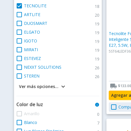
check_box
TECNOLITE
18
check_box_outline_blank
ARTLITE
20
check_box_outline_blank
DUOSMART
19
check_box_outline_blank
ELGATO
19
Tecnolite F
Inteligente
check_box_outline_blank
IGOTO
19
E27, 5.5W,
check_box_outline_blank
MIRATI
19
5ST64LEDF3
check_box_outline_blank
ESTEVEZ
19
check_box_outline_blank
NEXXT SOLUTIONS
26
check_box_outline_blank
STEREN
26
local_shipping
keyboard_arrow_down
$133.0
Ver más opciones...
Agregar 
Color de luz
info
check_box_outline_blank
Compa
check_box_outline_blank
Amarillo
0
check_box_outline_blank
Blanco
7