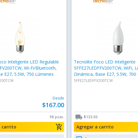
oco Inteligente LED Regulable
Tecnolite Foco LED Inteligente
V200TCW, Wi-Fi/Bluetooth,
5FFE27LEDFFV200TCW, WiFi, L
se E27, 5.5W, 750 Lúmenes
Dinámica, Base E27, 5.5W, 70
V200TCW
5FFE27LEDFFV200TCW
Desde
$167.00
local_shipping
0
98 pzas.
$133.00
add_shopping_cart
a carrito
Agregar a carrito