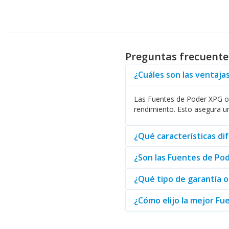
Beneficios que ofrece XPG
Los beneficios de las Fuentes d
mantiene las temperaturas bajo
suministran la potencia necesar
Preguntas frecuente
Además, XPG ofrece un soporte 
cliente, garantizando que cada
¿Cuáles son las ventaja
Por otro lado, los modelos de 
equipo. Los usuarios pueden di
Las Fuentes de Poder XPG ofr
marca con la innovación y las 
rendimiento. Esto asegura un
Como distribuidor, Abasteo ofr
servicio excepcional y atención
¿Qué características di
¿Son las Fuentes de Po
¿Qué tipo de garantía 
¿Cómo elijo la mejor F