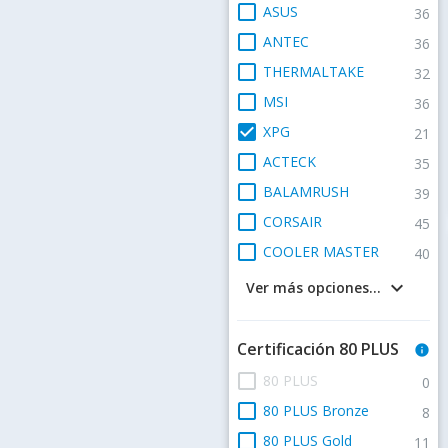
check_box_outline_blank
ASUS
36
check_box_outline_blank
ANTEC
36
check_box_outline_blank
THERMALTAKE
32
check_box_outline_blank
MSI
36
check_box
XPG
21
check_box_outline_blank
ACTECK
35
check_box_outline_blank
BALAMRUSH
39
check_box_outline_blank
CORSAIR
45
check_box_outline_blank
COOLER MASTER
40
keyboard_arrow_down
Ver más opciones...
Certificación 80 PLUS
info
check_box_outline_blank
80 PLUS
0
check_box_outline_blank
80 PLUS Bronze
8
check_box_outline_blank
80 PLUS Gold
11