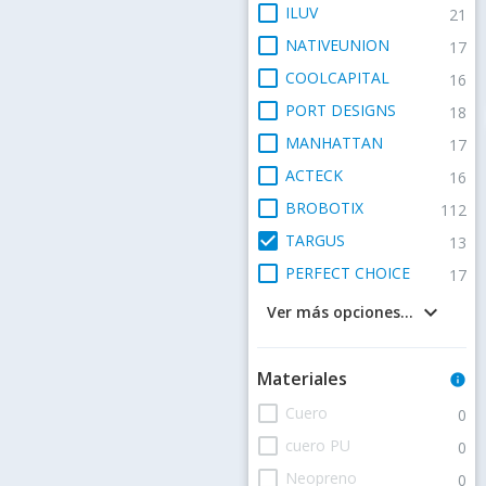
check_box_outline_blank
ILUV
21
check_box_outline_blank
NATIVEUNION
17
check_box_outline_blank
COOLCAPITAL
16
check_box_outline_blank
PORT DESIGNS
18
check_box_outline_blank
MANHATTAN
17
check_box_outline_blank
ACTECK
16
check_box_outline_blank
BROBOTIX
112
check_box
TARGUS
13
check_box_outline_blank
PERFECT CHOICE
17
keyboard_arrow_down
Ver más opciones...
Materiales
info
check_box_outline_blank
Cuero
0
check_box_outline_blank
cuero PU
0
check_box_outline_blank
Neopreno
0