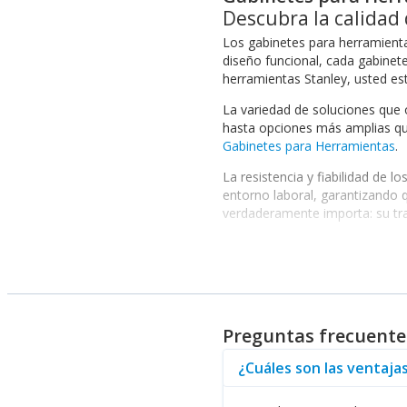
Descubra la calidad
Los gabinetes para herramienta
diseño funcional, cada gabinete
herramientas Stanley, usted es
La variedad de soluciones que
hasta opciones más amplias qu
Gabinetes para Herramientas
.
La resistencia y fiabilidad de 
entorno laboral, garantizando 
verdaderamente importa: su tr
Beneficios de utilizar est
Entre las ventajas que ofrecen
diseño modular permite una per
limpia y ordenada, algo fundam
Preguntas frecuente
Un aspecto clave a considerar 
organización más completa, o
¿Cuáles son las ventaja
Además, los gabinetes para he
práctico cuando están bien org