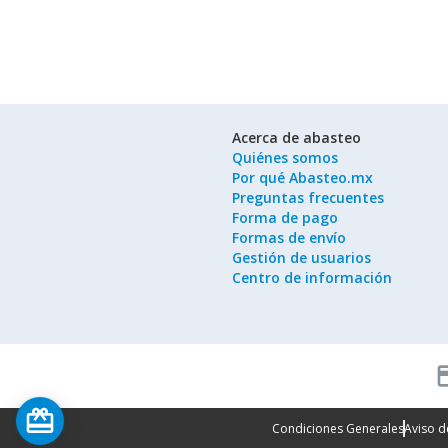
Acerca de abasteo
Quiénes somos
Por qué Abasteo.mx
Preguntas frecuentes
Forma de pago
Formas de envío
Gestión de usuarios
Centro de información
cred
card_giftcard
Condiciones Generales
Aviso d