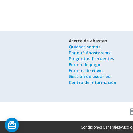
Acerca de abasteo
Quiénes somos
Por qué Abasteo.mx
Preguntas frecuentes
Forma de pago
Formas de envío
Gestión de usuarios
Centro de información
cred
card_giftcard
Condiciones Generales
Aviso d