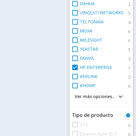
check_box_outline_blank
DAHUA
2
check_box_outline_blank
UBIQUITI NETWORKS
5
check_box_outline_blank
TELTONIKA
4
check_box_outline_blank
MOXA
6
check_box_outline_blank
MILESIGHT
6
check_box_outline_blank
YEASTAR
5
check_box_outline_blank
FANVIL
3
check_box
HP ENTERPRISE
1
check_box_outline_blank
KERLINK
3
check_box_outline_blank
KHOMP
6
keyboard_arrow_down
Ver más opciones...
Tipo de producto
info
check_box_outline_blank
ATA
0
check_box_outline_blank
Estación Base BLE
0