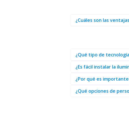
eléctrico.
Preguntas frecuente
En el ámbito de la
Iluminación
¿Cuáles son las ventajas
desempeño óptimo, adaptándose
nivel de experiencia, pueda be
La iluminación para PC Couga
cualquier entorno de trabaj
Para quienes buscan potenciar s
ofrecer soluciones que superan
¿Qué tipo de tecnología 
Finalmente, al considerar la c
¿Es fácil instalar la ilu
mejor en calidad y servicio. S
¿Por qué es importante 
¿Qué opciones de person