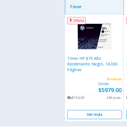
Tóner
Oferta
flash_on
Tóner HP 87X Alto
Rendimiento Negro, 18.000
Páginas
$7799.00
Desde
$5979.00
$154.00
240 pzas.
local_shipping
lo
Ver más