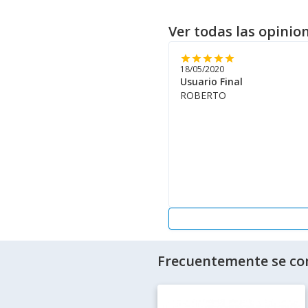
Ver todas las opinio
star
star
star
star
star
18/05/2020
Usuario Final
ROBERTO
Frecuentemente se co