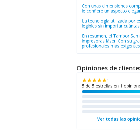
Con unas dimensiones compac
le confiere un aspecto eleg
La tecnología utilizada por 
legibles sin importar cuántas 
En resumen, el Tambor Samsu
impresoras láser. Con su gr
profesionales más exigentes
Opiniones de cliente
1
star
star
star
star
star
5 de 5 estrellas en 1 opinion
Ver todas las opini