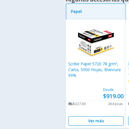
Papel
Scribe Papel 5720 78 g/m²,
Carta, 5000 Hojas, Blancura
99%
s
s
Desde
$919.00
$227.00
204 pzas.
local_shipping
lo
Ver más