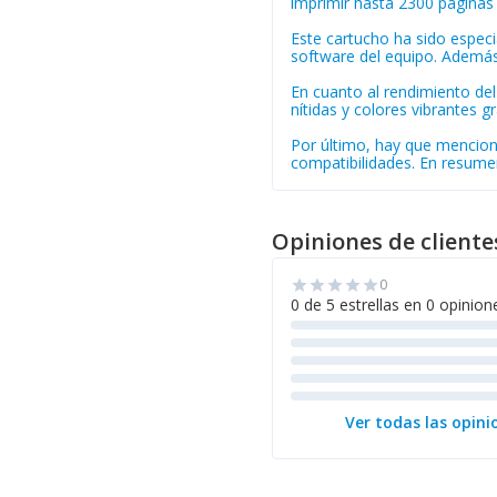
imprimir hasta 2300 páginas 
Este cartucho ha sido espec
software del equipo. Además
En cuanto al rendimiento de
nítidas y colores vibrantes g
Por último, hay que mencion
compatibilidades. En resumen
Opiniones de cliente
0
star
star
star
star
star
0 de 5 estrellas en 0 opinion
Ver todas las opini