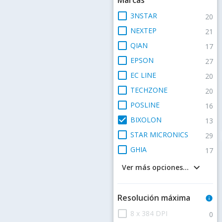
check_box_outline_blank
3NSTAR
20
check_box_outline_blank
NEXTEP
21
check_box_outline_blank
QIAN
17
check_box_outline_blank
EPSON
27
check_box_outline_blank
EC LINE
20
check_box_outline_blank
TECHZONE
20
check_box_outline_blank
POSLINE
16
check_box
BIXOLON
13
check_box_outline_blank
STAR MICRONICS
29
check_box_outline_blank
GHIA
17
keyboard_arrow_down
Ver más opciones...
Resolución máxima
info
check_box_outline_blank
8 x 384 DPI
0