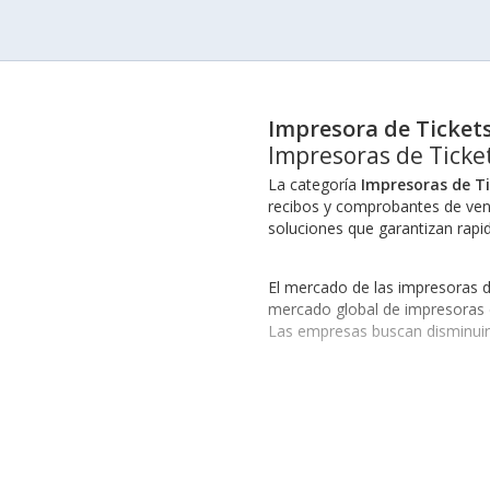
Impresora de Ticket
Impresoras de Ticke
La categoría
Impresoras de T
recibos y comprobantes de venta
soluciones que garantizan rapide
El mercado de las impresoras d
mercado global de impresoras d
Las empresas buscan disminuir c
Modalidades de Impresora
Las impresoras de tickets se d
robusto, y las
Impresoras de Ti
funcionalidad y rendimiento. En
impresión y mejora los proceso