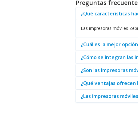
Preguntas frecuente
traduce en una mayor satisfacc
empresa opere de manera más 
¿Qué características ha
Adicionalmente, la facilidad de
para cualquier empleado. Esto 
Las impresoras móviles Zebra
El compromiso de Zebra con la 
ámbito de las impresoras móvil
¿Cuál es la mejor opci
¿Cómo se integran las i
¿Son las impresoras móv
¿Qué ventajas ofrecen l
¿Las impresoras móviles