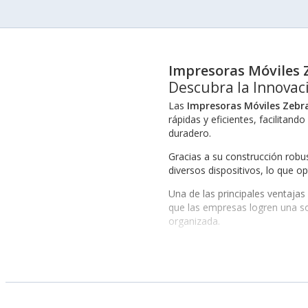
Impresoras Móviles 
Descubra la Innovac
Las
Impresoras Móviles Zebr
rápidas y eficientes, facilitan
duradero.
Gracias a su construcción robu
diversos dispositivos, lo que op
Una de las principales ventajas
que las empresas logren una so
organizada.
La facilidad de transporte es o
para empresas que necesitan imp
Eficiencia y Rendimiento 
El rendimiento de las
Impresor