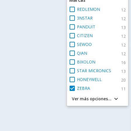
check_box_outline_blank
REDLEMON
12
check_box_outline_blank
3NSTAR
12
check_box_outline_blank
PANDUIT
13
check_box_outline_blank
CITIZEN
12
check_box_outline_blank
SEWOO
12
check_box_outline_blank
QIAN
12
check_box_outline_blank
BIXOLON
16
check_box_outline_blank
STAR MICRONICS
13
check_box_outline_blank
HONEYWELL
20
check_box
ZEBRA
11
keyboard_arrow_down
Ver más opciones...