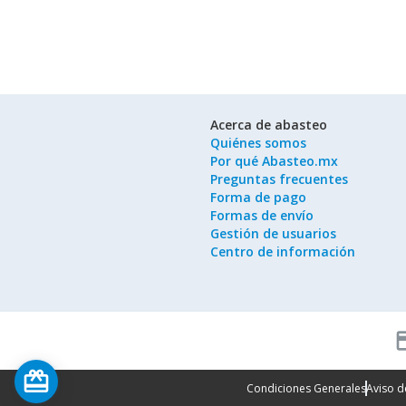
Acerca de abasteo
Quiénes somos
Por qué Abasteo.mx
Preguntas frecuentes
Forma de pago
Formas de envío
Gestión de usuarios
Centro de información
cred
card_giftcard
Condiciones Generales
Aviso d