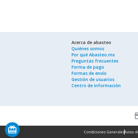
Acerca de abasteo
Quiénes somos
Por qué Abasteo.mx
Preguntas frecuentes
Forma de pago
Formas de envío
Gestión de usuarios
Centro de información
cred
card_giftcard
Condiciones Generales
Aviso d