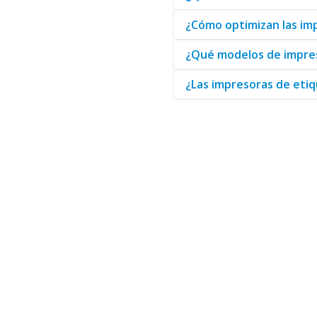
Por otro lado, las
Cintas para 
permite personalizar aún más la
¿Cómo optimizan las im
¿Qué modelos de impre
En resumen, las
Impresoras d
laboral. Si su empresa busca op
¿Las impresoras de eti
un amplio catálogo de product