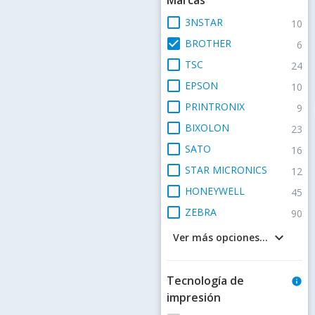
check_box_outline_blank
3NSTAR
10
check_box
BROTHER
6
check_box_outline_blank
TSC
24
check_box_outline_blank
EPSON
10
check_box_outline_blank
PRINTRONIX
9
check_box_outline_blank
BIXOLON
23
check_box_outline_blank
SATO
16
check_box_outline_blank
STAR MICRONICS
12
check_box_outline_blank
HONEYWELL
45
check_box_outline_blank
ZEBRA
90
keyboard_arrow_down
Ver más opciones...
Tecnología de
info
impresión