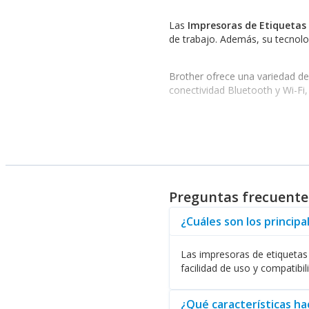
Las
Impresoras de Etiquetas
de trabajo. Además, su tecnolo
Brother ofrece una variedad d
conectividad Bluetooth y Wi-Fi,
Ventajas y funcionalidade
Uno de los mayores beneficios
de etiquetas. Esto minimiza el
se tenga el material adecuado 
Preguntas frecuente
La calidad de impresión es otra
¿Cuáles son los princip
especialmente importante en se
Las impresoras de etiquetas 
Además de impresoras, Brothe
facilidad de uso y compatibili
realizar diversas tareas, desde
¿Qué características ha