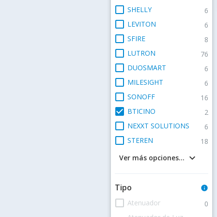
check_box_outline_blank
SHELLY
6
check_box_outline_blank
LEVITON
6
check_box_outline_blank
SFIRE
8
check_box_outline_blank
LUTRON
76
check_box_outline_blank
DUOSMART
6
check_box_outline_blank
MILESIGHT
6
check_box_outline_blank
SONOFF
16
check_box
BTICINO
2
check_box_outline_blank
NEXXT SOLUTIONS
6
check_box_outline_blank
STEREN
18
keyboard_arrow_down
Ver más opciones...
Tipo
info
check_box_outline_blank
Atenuador
0