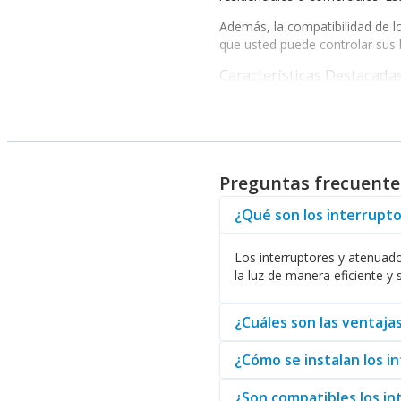
Además, la compatibilidad de lo
que usted puede controlar sus l
Características Destacada
Los interruptores de Bticino n
Atenuadores Inteligentes Bti
Fácil instalación y configuración
Diseño moderno y customizabl
Preguntas frecuentes
Opciones de control remoto a t
Compatibilidad con asistentes 
¿Qué son los interrupto
La variedad de modelos disponi
domésticos hasta comerciales, 
opción que acompaña sus interr
Los interruptores y atenuado
la luz de manera eficiente y s
Otro factor a considerar es la 
estos productos están diseñados
¿Cuáles son las ventaja
Si usted está buscando
Interr
variedad. Abasteo se posiciona 
¿Cómo se instalan los i
¿Son compatibles los in