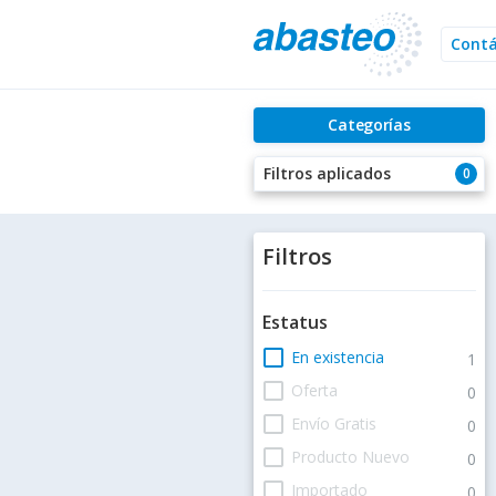
Cont
Categorías
Filtros aplicados
0
Filtros
Estatus
check_box_outline_blank
En existencia
1
check_box_outline_blank
Oferta
0
check_box_outline_blank
Envío Gratis
0
check_box_outline_blank
Producto Nuevo
0
check_box_outline_blank
Importado
0