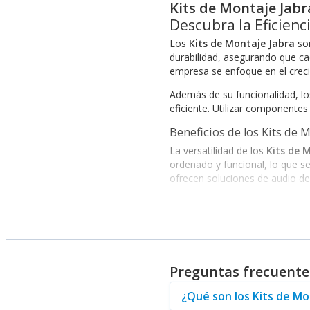
Kits de Montaje Jabr
Descubra la Eficienc
Los
Kits de Montaje Jabra
son
durabilidad, asegurando que cad
empresa se enfoque en el creci
Además de su funcionalidad, l
eficiente. Utilizar componentes
Beneficios de los Kits de 
La versatilidad de los
Kits de 
ordenado y funcional, lo que s
ofrecen soluciones de audio de 
Entre los beneficios de optar p
rápida implementación, lo que a
Por otro lado, es relevante de
todas las necesidades de comun
Preguntas frecuente
En conclusión, los
Kits de Mon
Jabra, le invitamos a visitar a
¿Qué son los Kits de Mon