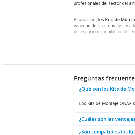
profesionales del sector del a
Al optar por los
Kits de Mont
variedad de sistemas de servid
del espacio disponible en el ce
En el contexto de almacenamien
las empresas. En situaciones do
compatibilidad y funcionalidad.
Ventajas de elegir Kits d
Preguntas frecuente
Una de las principales ventajas 
¿Qué son los Kits de M
montaje. La calidad de los mate
accesorios compatibles, como
Los Kits de Montaje QNAP so
Por otra parte, los
Kits de Mo
crucial en un entorno donde el
¿Cuáles son las ventaja
confiables.
¿Son compatibles los K