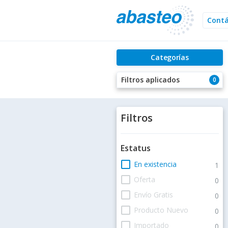
Cont
Categorías
Filtros aplicados
0
Filtros
Estatus
check_box_outline_blank
En existencia
1
check_box_outline_blank
Oferta
0
check_box_outline_blank
Envío Gratis
0
check_box_outline_blank
Producto Nuevo
0
check_box_outline_blank
Importado
0