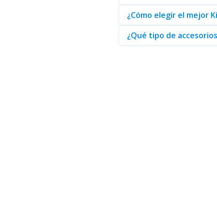
Finalmente, al considerar las 
¿Cómo elegir el mejor 
guías y asistencia técnica que
su empresa cuente con las mej
¿Qué tipo de accesorio