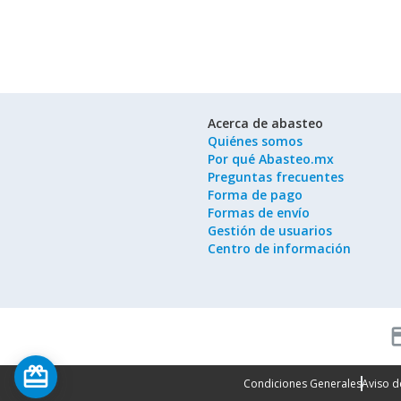
Acerca de abasteo
Quiénes somos
Por qué Abasteo.mx
Preguntas frecuentes
Forma de pago
Formas de envío
Gestión de usuarios
Centro de información
cred
card_giftcard
Condiciones Generales
Aviso d