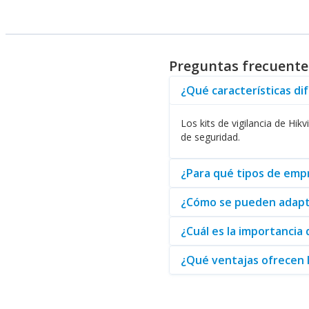
Entre las marcas que forman pa
Kits de Vigilancia Hikvision
: Rec
Kits de Vigilancia Dahua
: Ofrec
Preguntas frecuentes
Kits de Vigilancia Zkteco
: Enfoc
Kits de Vigilancia Ezviz
: Cámaras
¿Qué características dif
Kits de Vigilancia Meriva Techn
Kits de Vigilancia Epcom
: Tecno
Los kits de vigilancia de Hi
Estos kits de vigilancia cuenta
de seguridad.
estándares internacionales de 
¿Para qué tipos de empr
Es momento de fortalecer la s
descubra las soluciones que
Ab
¿Cómo se pueden adaptar
¿Cuál es la importancia 
¿Qué ventajas ofrecen l