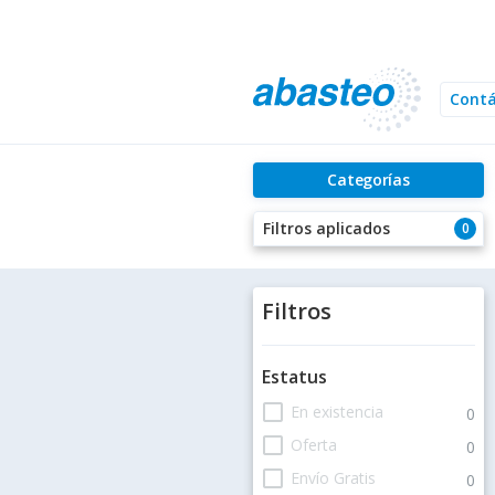
Cont
Categorías
Filtros aplicados
0
Filtros
Estatus
check_box_outline_blank
En existencia
0
check_box_outline_blank
Oferta
0
check_box_outline_blank
Envío Gratis
0