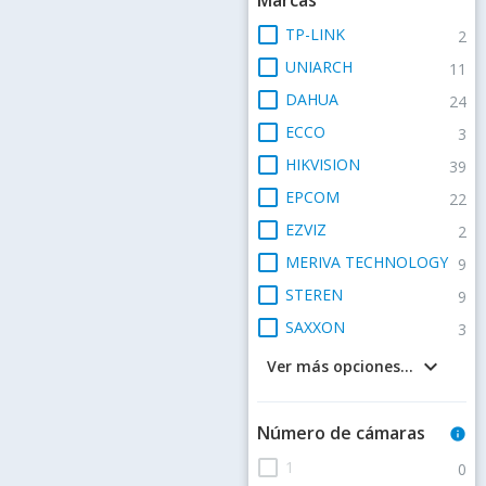
check_box_outline_blank
TP-LINK
2
check_box_outline_blank
UNIARCH
11
check_box_outline_blank
DAHUA
24
check_box_outline_blank
ECCO
3
check_box_outline_blank
HIKVISION
39
check_box_outline_blank
EPCOM
22
check_box_outline_blank
EZVIZ
2
check_box_outline_blank
MERIVA TECHNOLOGY
9
check_box_outline_blank
STEREN
9
check_box_outline_blank
SAXXON
3
keyboard_arrow_down
Ver más opciones...
Número de cámaras
info
check_box_outline_blank
1
0