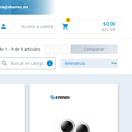
0
$0.00
person
shopping_cart
Acceso a cuenta
Incl. IVA
 1 - 9 de 9 artículos
Comparar
search
info