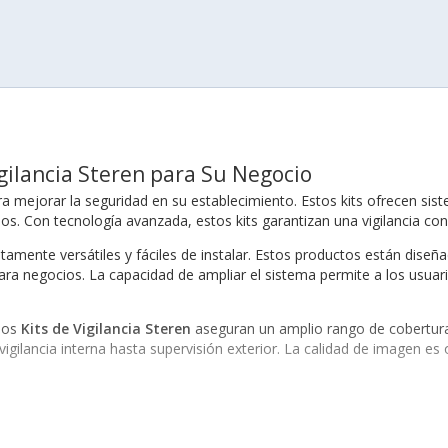
igilancia Steren para Su Negocio
a mejorar la seguridad en su establecimiento. Estos kits ofrecen sist
os. Con tecnología avanzada, estos kits garantizan una vigilancia con
tamente versátiles y fáciles de instalar. Estos productos están diseñ
ara negocios. La capacidad de ampliar el sistema permite a los usuar
 los
Kits de Vigilancia Steren
aseguran un amplio rango de cobertura
ilancia interna hasta supervisión exterior. La calidad de imagen es o
ncia. Los
Kits de Vigilancia Steren
destacan en este aspecto, permiti