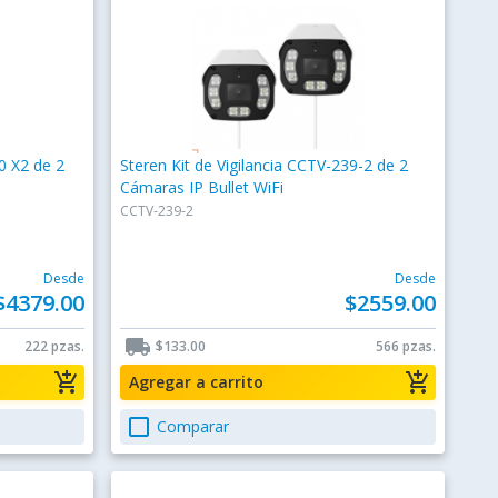
0 X2 de 2
Steren Kit de Vigilancia CCTV-239-2 de 2
Cámaras IP Bullet WiFi
CCTV-239-2
Desde
Desde
$4379.00
$2559.00
local_shipping
222 pzas.
$133.00
566 pzas.
add_shopping_cart
add_shopping_cart
Agregar a carrito
check_box_outline_blank
Comparar