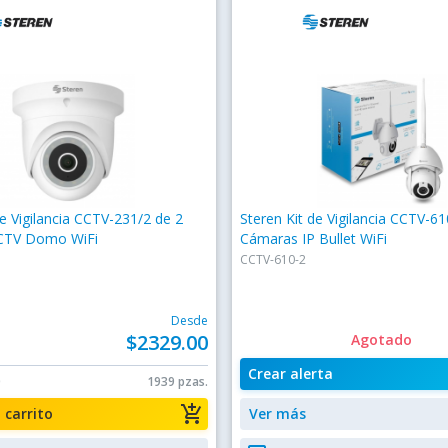
de Vigilancia CCTV-231/2 de 2
Steren Kit de Vigilancia CCTV-61
CTV Domo WiFi
Cámaras IP Bullet WiFi
CCTV-610-2
Desde
$2329.00
Agotado
Crear alerta
0
1939 pzas.
add_shopping_cart
a carrito
Ver más