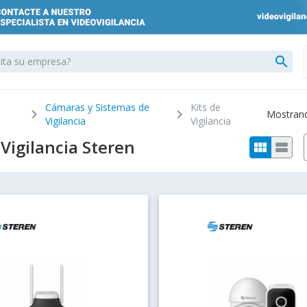
search
Cámaras y Sistemas de
Kits de
chevron_right
chevron_right
Mostrando
Vigilancia
Vigilancia
 Vigilancia Steren
view_module
view_stream