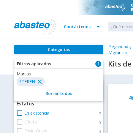
arrow_drop_down
Contáctenos
Seguridad y
Categorías
Vigilancia
Kits de
Filtros aplicados
1
Filtros
Estatus
check_box_outline_blank
En existencia
7
check_box_outline_blank
Oferta
0
check_box_outline_blank
Envío Gratis
0