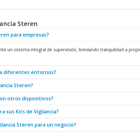
 facilitando la conectividad y optimización del sistema de vigilancia.
e Steren. Los usuarios pueden acceder a recursos y asistencia que gar
dad y la eficacia del sistema a lo largo del tiempo.
lancia Steren
ama de opciones en
Kits de Vigilancia
y otros productos de la marca. 
que su inversión en vigilancia sea duradera y eficiente.
teren para empresas?
 explore las opciones adicionales como los
Marcos Digitales
. Con un
nte un sistema integral de supervisión, brindando tranquilidad a propi
 a diferentes entornos?
ilancia Steren?
con otros dispositivos?
a sus Kits de Vigilancia?
gilancia Steren para un negocio?