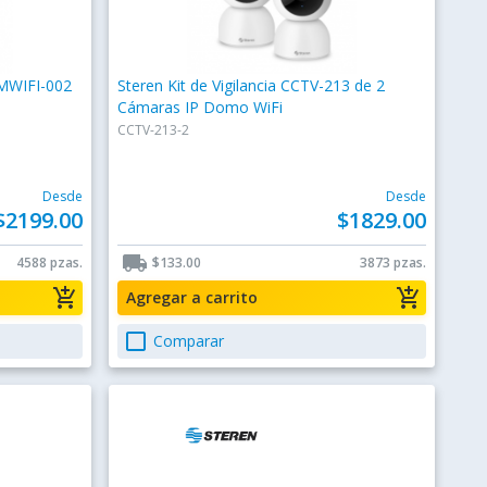
AMWIFI-002
Steren Kit de Vigilancia CCTV-213 de 2
Cámaras IP Domo WiFi
CCTV-213-2
Desde
Desde
$2199.00
$1829.00
local_shipping
4588 pzas.
$133.00
3873 pzas.
add_shopping_cart
add_shopping_cart
Agregar a carrito
check_box_outline_blank
Comparar