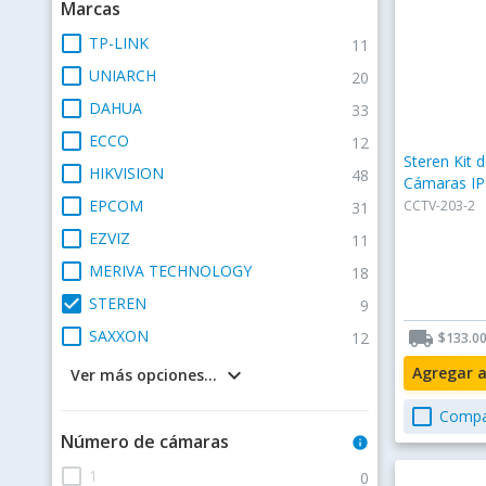
Marcas
check_box_outline_blank
TP-LINK
11
check_box_outline_blank
UNIARCH
20
check_box_outline_blank
DAHUA
33
check_box_outline_blank
ECCO
12
Steren Kit 
check_box_outline_blank
HIKVISION
48
Cámaras IP
check_box_outline_blank
EPCOM
CCTV-203-2
31
check_box_outline_blank
EZVIZ
11
check_box_outline_blank
MERIVA TECHNOLOGY
18
check_box
STEREN
9
check_box_outline_blank
SAXXON
local_shipping
12
$133.0
keyboard_arrow_down
Agregar 
Ver más opciones...
check_box_outline_blank
Compa
Número de cámaras
info
check_box_outline_blank
1
0