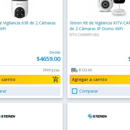
de Vigilancia 638 de 2 Cámaras
Steren Kit de Vigilancia KITV-C
iFi
de 2 Cámaras IP Domo WiFi
KITV-CAMWIFI-002
Desde
$4659.00
local_shipping
0
3909 pzas.
$133.00
add_shopping_cart
a carrito
Agregar a carrito
check_box_outline_blank
rar
Comparar