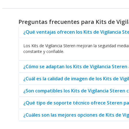
como los
Radios
y diversos
Cables de Audio / Video HDMI
,
Otra ventaja significativa es el soporte técnico que ofrec
Vigilancia Steren
. Esto es esencial para mantener la seguri
Preguntas frecuentes para Kits de Vigi
Recuerde que en Abasteo, usted encontrará una amplia g
soluciones de seguridad efectivas y accesibles, asegurando 
¿Qué ventajas ofrecen los Kits de Vigilancia S
Finalmente, si está buscando otros productos de la marca,
Los Kits de Vigilancia Steren mejoran la seguridad media
como un líder en tecnología de seguridad.
constante y confiable.
¿Cómo se adaptan los Kits de Vigilancia Steren
¿Cuál es la calidad de imagen de los Kits de Vig
¿Son compatibles los Kits de Vigilancia Steren 
¿Qué tipo de soporte técnico ofrece Steren par
¿Cuáles son las mejores opciones de Kits de Vi