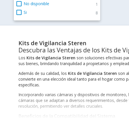
check_box_outline_blank
No disponible
1
check_box_outline_blank
Si
8
Kits de Vigilancia Steren
Descubra las Ventajas de los Kits de V
Los
Kits de Vigilancia Steren
son soluciones efectivas par
sus bienes, brindando tranquilidad a propietarios y emplead
Además de su calidad, los
Kits de Vigilancia Steren
son al
convierte en una elección ideal tanto para el hogar como p
específicas.
Incorporando varias cámaras y dispositivos de monitoreo,
cámaras que se adaptan a diversos requerimientos, desde vig
resolución, permitiendo ver detalles cruciales.
Beneficios de la Compatibilidad del Sistema
La compatibilidad es esencial al elegir un sistema de vigila