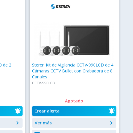
0 de 2
Steren Kit de Vigilancia CCTV-990LCD de 4
Cámaras CCTV Bullet con Grabadora de 8
Canales
CCTV-990LCD
Agotado
notifications_active
notifications_active
Crear alerta
keyboard_arrow_right
keyboard_arrow_right
Ver más