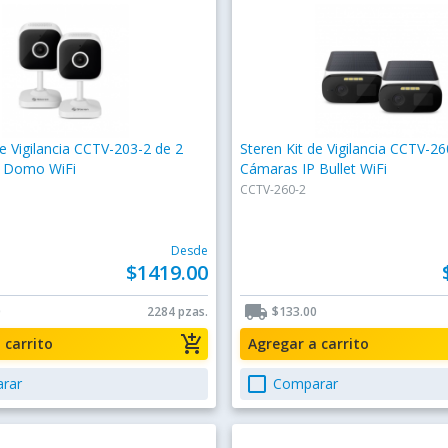
de Vigilancia CCTV-203-2 de 2
Steren Kit de Vigilancia CCTV-26
 Domo WiFi
Cámaras IP Bullet WiFi
CCTV-260-2
Desde
$1419.00
local_shipping
0
2284 pzas.
$133.00
add_shopping_cart
a carrito
Agregar a carrito
check_box_outline_blank
rar
Comparar