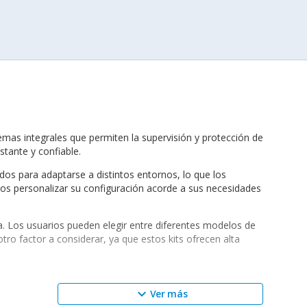
emas integrales que permiten la supervisión y protección de
stante y confiable.
ados para adaptarse a distintos entornos, lo que los
ios personalizar su configuración acorde a sus necesidades
. Los usuarios pueden elegir entre diferentes modelos de
tro factor a considerar, ya que estos kits ofrecen alta
keyboard_arrow_down
Ver más
endo integrarse con otros productos de la misma marca,