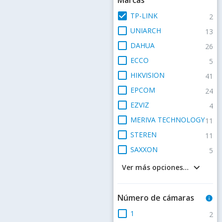
check_box
TP-LINK
2
check_box_outline_blank
UNIARCH
13
check_box_outline_blank
DAHUA
26
check_box_outline_blank
ECCO
5
check_box_outline_blank
HIKVISION
41
check_box_outline_blank
EPCOM
24
check_box_outline_blank
EZVIZ
4
check_box_outline_blank
MERIVA TECHNOLOGY
11
check_box_outline_blank
STEREN
11
check_box_outline_blank
SAXXON
5
keyboard_arrow_down
Ver más opciones...
Número de cámaras
info
check_box_outline_blank
1
2