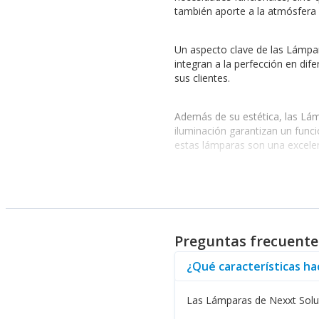
también aporte a la atmósfera 
Un aspecto clave de las Lámpa
integran a la perfección en dif
sus clientes.
Además de su estética, las Lámp
iluminación garantizan un funci
estas lámparas son una excelen
Beneficios de las Lámpara
La versatilidad de la línea de 
los
Racks y Gabinetes
que compl
espacios comerciales.
Preguntas frecuente
¿Qué características ha
Un beneficio adicional de las 
gestión avanzada de su hogar o
prácticos.
Las Lámparas de Nexxt Soluti