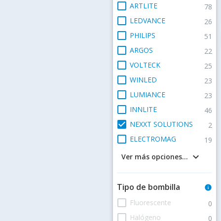
check_box_outline_blank
ARTLITE
78
check_box_outline_blank
LEDVANCE
26
check_box_outline_blank
PHILIPS
51
check_box_outline_blank
ARGOS
22
check_box_outline_blank
VOLTECK
25
check_box_outline_blank
WINLED
23
check_box_outline_blank
LUMIANCE
23
check_box_outline_blank
INNLITE
46
check_box
NEXXT SOLUTIONS
2
check_box_outline_blank
ELECTROMAG
19
keyboard_arrow_down
Ver más opciones...
Tipo de bombilla
info
check_box_outline_blank
Fluorescente
0
check_box_outline_blank
Halógeno
0