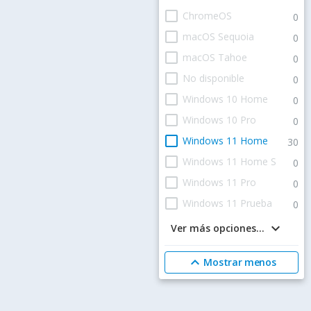
check_box_outline_blank
ChromeOS
0
check_box_outline_blank
macOS Sequoia
0
check_box_outline_blank
macOS Tahoe
0
check_box_outline_blank
No disponible
0
check_box_outline_blank
Windows 10 Home
0
check_box_outline_blank
Windows 10 Pro
0
check_box_outline_blank
Windows 11 Home
30
check_box_outline_blank
Windows 11 Home S
0
check_box_outline_blank
Windows 11 Pro
0
check_box_outline_blank
Windows 11 Prueba
0
keyboard_arrow_down
Ver más opciones...
expand_less
Mostrar menos