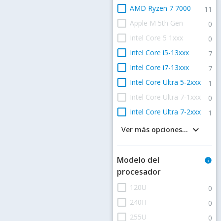
check_box_outline_blank
AMD Ryzen 7 7000
11
check_box_outline_blank
Apple M 5th Gen
0
check_box_outline_blank
Intel Core 5 1xxx
0
check_box_outline_blank
Intel Core i5-13xxx
7
check_box_outline_blank
Intel Core i7-13xxx
7
check_box_outline_blank
Intel Core Ultra 5-2xxx
1
check_box_outline_blank
Intel Core Ultra 7-1xxx
0
check_box_outline_blank
Intel Core Ultra 7-2xxx
1
keyboard_arrow_down
Ver más opciones...
Modelo del
info
procesador
check_box_outline_blank
120U
0
check_box_outline_blank
240H
0
check_box_outline_blank
255U
0