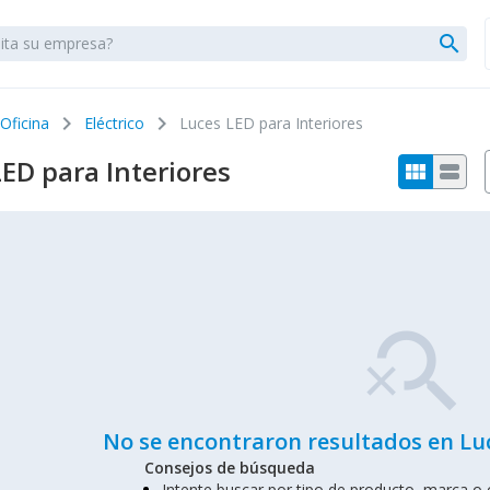
search
chevron_right
chevron_right
 Oficina
Eléctrico
Luces LED para Interiores
ED para Interiores
view_module
view_stream
search_off
No se encontraron resultados en Luc
Consejos de búsqueda
Intente buscar por tipo de producto, marca o c