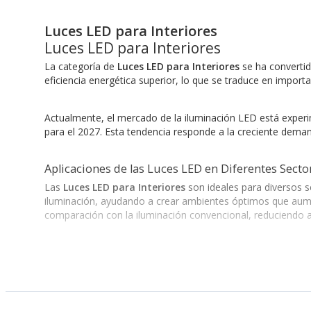
Luces LED para Interiores
Luces LED para Interiores
La categoría de
Luces LED para Interiores
se ha convertid
eficiencia energética superior, lo que se traduce en import
Actualmente, el mercado de la iluminación LED está experim
para el 2027. Esta tendencia responde a la creciente dema
Aplicaciones de las Luces LED en Diferentes Secto
Las
Luces LED para Interiores
son ideales para diversos se
iluminación, ayudando a crear ambientes óptimos que aumen
comparación con la iluminación convencional, reduciendo 
Usted puede contar con marcas reconocidas que garantizan 
Luces-LED-Tplink
: Conocidas por su integración tecnológica
Luces-LED-Xiaomi
: Innovadoras y de fácil instalación, per
Luces-LED-Sl-Prolight
: Ideales para aplicaciones profesiona