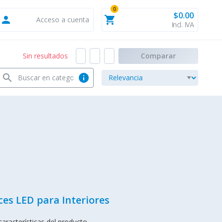
0
$0.00
person
shopping_cart
Acceso a cuenta
Incl. IVA
Sin resultados
Comparar
search
info
es LED para Interiores
aracterísticas del producto.