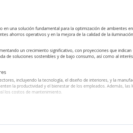
o en una solución fundamental para la optimización de ambientes en d
antes ahorros operativos y en la mejora de la calidad de la iluminació
entando un crecimiento significativo, con proyecciones que indican 
nda de soluciones sostenibles y de bajo consumo, así como al interés
res
ctores, incluyendo la tecnología, el diseño de interiores, y la manuf
ten la productividad y el bienestar de los empleados. Además, las 
así los costos de mantenimiento.
calidad y confiabilidad, tales como:
 y control inteligente.
fectas para espacios residenciales y comerciales.
les donde se requiere alta calidad de luz.