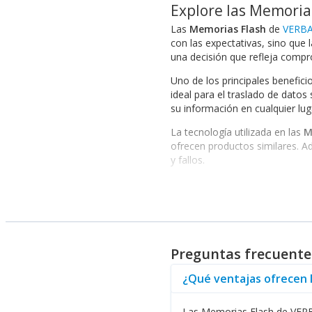
Explore las Memoria
Las
Memorias Flash
de
VERB
con las expectativas, sino que 
una decisión que refleja compro
Uno de los principales benefici
ideal para el traslado de datos
su información en cualquier lug
La tecnología utilizada en las
M
ofrecen productos similares. A
y fallos.
Beneficios Clave de las S
VERBATIM no solo fabrica
Mem
óptica, también son conocidos
complementan su línea, proporc
Preguntas frecuente
En conclusión, al optar por las
VERBATIM, asegurando que su 
¿Qué ventajas ofrecen 
Las Memorias Flash de VERBA