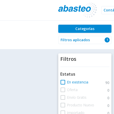
Cont
Categorías
Filtros aplicados
1
Filtros
Estatus
check_box_outline_blank
En existencia
90
check_box_outline_blank
Oferta
0
check_box_outline_blank
Envío Gratis
0
check_box_outline_blank
Producto Nuevo
0
check_box_outline_blank
Importado
0