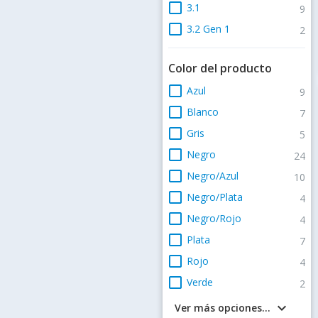
check_box_outline_blank
3.1
9
check_box_outline_blank
3.2 Gen 1
2
Color del producto
check_box_outline_blank
Azul
9
check_box_outline_blank
Blanco
7
check_box_outline_blank
Gris
5
check_box_outline_blank
Negro
24
check_box_outline_blank
Negro/Azul
10
check_box_outline_blank
Negro/Plata
4
check_box_outline_blank
Negro/Rojo
4
check_box_outline_blank
Plata
7
check_box_outline_blank
Rojo
4
check_box_outline_blank
Verde
2
keyboard_arrow_down
Ver más opciones...