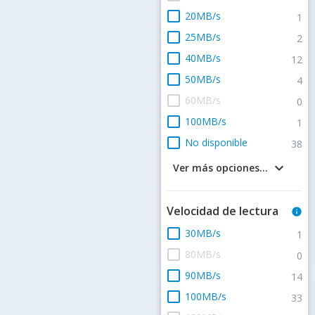
check_box_outline_blank
20MB/s
1
check_box_outline_blank
25MB/s
2
check_box_outline_blank
40MB/s
12
check_box_outline_blank
50MB/s
4
check_box_outline_blank
60MB/s
0
check_box_outline_blank
100MB/s
1
check_box_outline_blank
No disponible
38
keyboard_arrow_down
Ver más opciones...
Velocidad de lectura
info
check_box_outline_blank
30MB/s
1
check_box_outline_blank
80MB/s
0
check_box_outline_blank
90MB/s
14
check_box_outline_blank
100MB/s
33