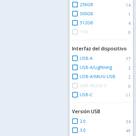
check_box_outline_blank
256GB
14
check_box_outline_blank
500GB
1
check_box_outline_blank
512GB
4
check_box_outline_blank
1TB
0
Interfaz del dispositivo
check_box_outline_blank
USB-A
77
check_box_outline_blank
USB-A/Lightning
2
check_box_outline_blank
USB-A/Micro-USB
2
check_box_outline_blank
USB-A/USB-C
0
check_box_outline_blank
USB-C
11
Versión USB
check_box_outline_blank
2.0
34
check_box_outline_blank
3.0
49