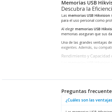
Memorias USB Hikvi
Descubra la Eficien
Las
memorias USB Hikvision
s
para el uso personal como profe
Al elegir
memorias USB Hikvis
memorias aseguran que sus dat
Una de las grandes ventajas de
exigentes. Además, su compatibi
Rendimiento y Capacidad
Las
memorias USB Hikvision
s
documentos hasta multimedia, e
eficiente.
El diseño compacto y ligero de
proporciona además una mayor 
Preguntas frecuente
Si bien las
memorias USB Hikv
Seguridad IP
, que reflejan el 
¿Cuáles son las ventaja
Finalmente, como distribuidor,
Las memorias USB Hikvision 