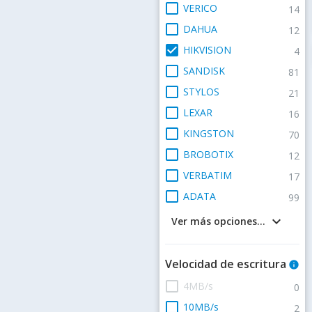
check_box_outline_blank
VERICO
14
check_box_outline_blank
DAHUA
12
check_box
HIKVISION
4
check_box_outline_blank
SANDISK
81
check_box_outline_blank
STYLOS
21
check_box_outline_blank
LEXAR
16
check_box_outline_blank
KINGSTON
70
check_box_outline_blank
BROBOTIX
12
check_box_outline_blank
VERBATIM
17
check_box_outline_blank
ADATA
99
keyboard_arrow_down
Ver más opciones...
Velocidad de escritura
info
check_box_outline_blank
4MB/s
0
check_box_outline_blank
10MB/s
2