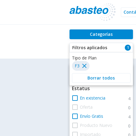
Cont
Categorías
Filtros aplicados
1
Filtros
Estatus
check_box_outline_blank
En existencia
4
check_box_outline_blank
Oferta
0
check_box_outline_blank
Envío Gratis
4
check_box_outline_blank
Producto Nuevo
0
check_box_outline_blank
Importado
0