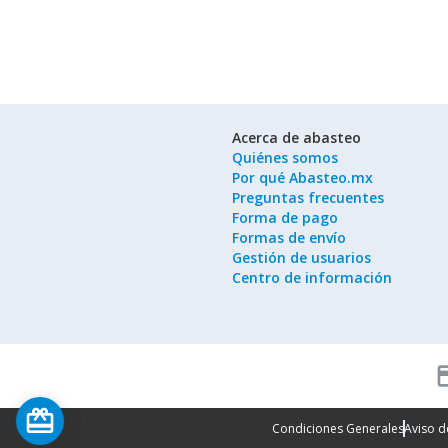
Acerca de abasteo
Quiénes somos
Por qué Abasteo.mx
Preguntas frecuentes
Forma de pago
Formas de envío
Gestión de usuarios
Centro de información
cred
card_giftcard
Condiciones Generales
Aviso d