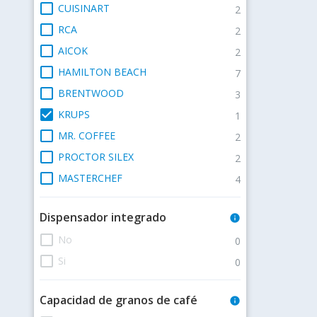
check_box_outline_blank
CUISINART
2
check_box_outline_blank
RCA
2
check_box_outline_blank
AICOK
2
check_box_outline_blank
HAMILTON BEACH
7
check_box_outline_blank
BRENTWOOD
3
check_box
KRUPS
1
check_box_outline_blank
MR. COFFEE
2
check_box_outline_blank
PROCTOR SILEX
2
check_box_outline_blank
MASTERCHEF
4
Dispensador integrado
info
check_box_outline_blank
No
0
check_box_outline_blank
Si
0
Capacidad de granos de café
info