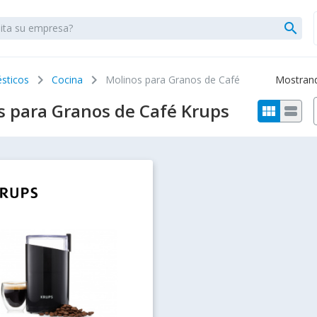
search
chevron_right
chevron_right
sticos
Cocina
Molinos para Granos de Café
Mostrando
s para Granos de Café Krups
view_module
view_stream