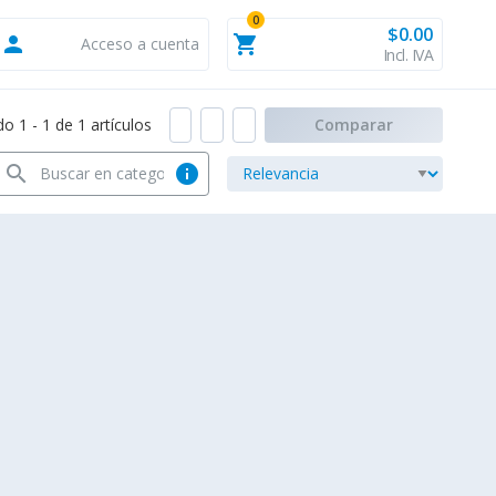
0
$0.00
person
shopping_cart
Acceso a cuenta
Incl. IVA
 1 - 1 de 1 artículos
Comparar
search
info