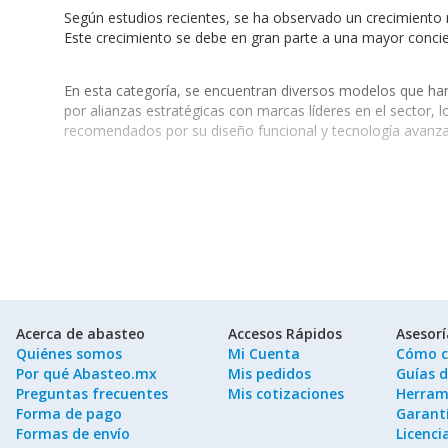
Según estudios recientes, se ha observado un crecimiento
Este crecimiento se debe en gran parte a una mayor concienc
En esta categoría, se encuentran diversos modelos que ha
por alianzas estratégicas con marcas líderes en el sector, l
recomendados por su diseño funcional y tecnología avanz
Ventajas de Equipar su Empresa con Molinos para
Incorporar
molinos para granos de café
en su negocio pr
Calidad superior:
El café molido en el momento mantiene s
Versatilidad:
Se pueden usar granos de diferentes orígenes
Ahorro de tiempo:
La preparación de bebidas es más rápid
Industrias que se Benefician de los Molinos para 
Acerca de abasteo
Accesos Rápidos
Asesor
Los
molinos para granos de café
son especialmente útile
Quiénes somos
Mi Cuenta
Cómo c
Por qué Abasteo.mx
Mis pedidos
Guías 
Hostelería:
Cafeterías y restaurantes que buscan ofrecer u
Preguntas frecuentes
Mis cotizaciones
Herram
Catering:
Empresas que requieren un servicio a domicilio c
Forma de pago
Garantí
Tiendas especializadas:
Negocios que venden café y dese
Formas de envío
Licenci