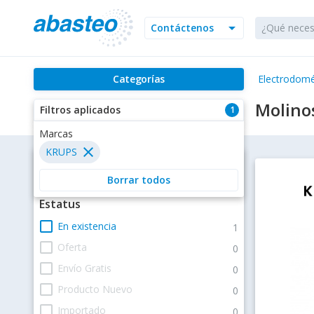
arrow_drop_down
Contáctenos
Categorías
Electrodomé
Molino
Filtros aplicados
1
Marcas
close
KRUPS
Filtros
Borrar todos
Estatus
check_box_outline_blank
En existencia
1
check_box_outline_blank
Oferta
0
check_box_outline_blank
Envío Gratis
0
check_box_outline_blank
Producto Nuevo
0
check_box_outline_blank
Importado
0