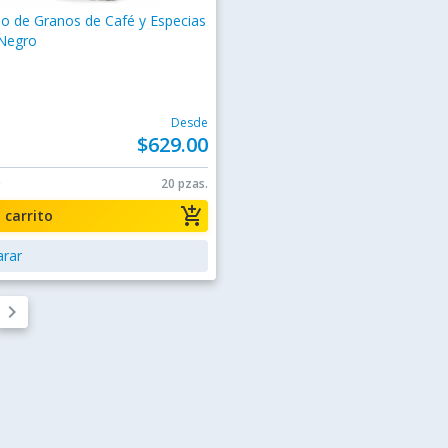
o de Granos de Café y Especias
Negro
Desde
$629.00
0
20 pzas.
add_shopping_cart
a carrito
rar
keyboard_arrow_right