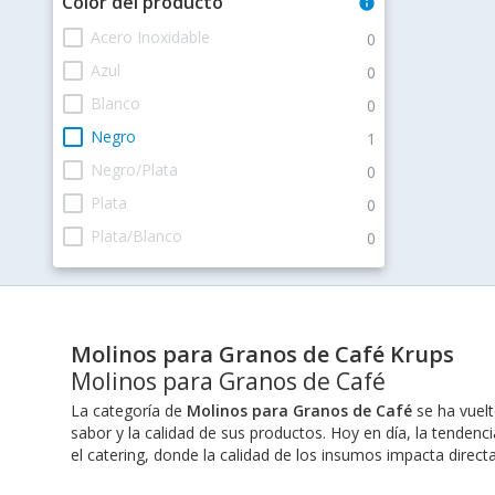
Color del producto
info
check_box_outline_blank
Acero Inoxidable
0
check_box_outline_blank
Azul
0
check_box_outline_blank
Blanco
0
check_box_outline_blank
Negro
1
check_box_outline_blank
Negro/Plata
0
check_box_outline_blank
Plata
0
check_box_outline_blank
Plata/Blanco
0
Molinos para Granos de Café Krups
Molinos para Granos de Café
La categoría de
Molinos para Granos de Café
se ha vuelt
sabor y la calidad de sus productos. Hoy en día, la tenden
el catering, donde la calidad de los insumos impacta directa