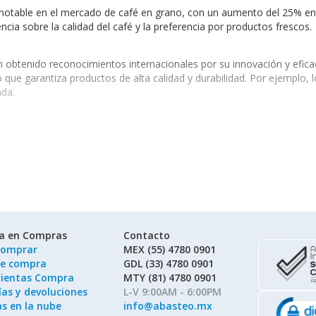
 notable en el mercado de café en grano, con un aumento del 25% en 
ia sobre la calidad del café y la preferencia por productos frescos.
n obtenido reconocimientos internacionales por su innovación y efi
o que garantiza productos de alta calidad y durabilidad. Por ejemplo, 
ada.
 Granos de Café
esenta múltiples beneficios:
us aceites esenciales y sabor.
 y tuestes.
a y eficiente.
Granos de Café
ía en Compras
Contacto
s en diversas industrias, incluyendo:
omprar
MEX (55) 4780 0901
de compra
GDL (33) 4780 0901
n producto de calidad.
ientas Compra
MTY (81) 4780 0901
on ingredientes frescos.
as y devoluciones
L-V 9:00AM - 6:00PM
an maximizar la frescura del producto.
as en la nube
info@abasteo.mx