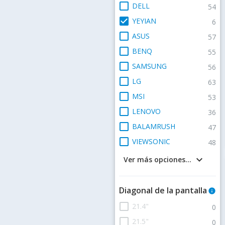
check_box_outline_blank
DELL
54
check_box
YEYIAN
6
check_box_outline_blank
ASUS
57
check_box_outline_blank
BENQ
55
check_box_outline_blank
SAMSUNG
56
check_box_outline_blank
LG
63
check_box_outline_blank
MSI
53
check_box_outline_blank
LENOVO
36
check_box_outline_blank
BALAMRUSH
47
check_box_outline_blank
VIEWSONIC
48
keyboard_arrow_down
Ver más opciones...
Diagonal de la pantalla
info
check_box_outline_blank
21.4"
0
check_box_outline_blank
21.5"
0