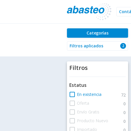
Cont
Categorías
Filtros aplicados
2
Filtros
Estatus
check_box_outline_blank
En existencia
72
check_box_outline_blank
Oferta
0
check_box_outline_blank
Envío Gratis
0
check_box_outline_blank
Producto Nuevo
0
check_box_outline_blank
Importado
0