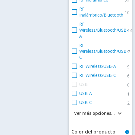
25
RF
check_box_outline_blank
10
Inalámbrico/Bluetooth
RF
check_box_outline_blank
Wireless/Bluetooth/USB-
14
A
RF
check_box_outline_blank
Wireless/Bluetooth/USB-
7
C
check_box_outline_blank
RF Wireless/USB-A
9
check_box_outline_blank
RF Wireless/USB-C
6
check_box_outline_blank
USB
0
check_box_outline_blank
USB-A
1
check_box_outline_blank
USB-C
2
keyboard_arrow_down
Ver más opciones...
Color del producto
info