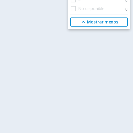
0
check_box_outline_blank
No disponible
0
expand_less
Mostrar menos