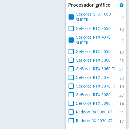
Procesador gráfico
info
GeForce GTX 1660
indeterminate_check_box
2
SUPER
check_box_outline_blank
GeForce RTX 3050
12
GeForce RTX 4070
indeterminate_check_box
2
SUPER
check_box_outline_blank
GeForce RTX 5050
18
check_box_outline_blank
GeForce RTX 5060
28
check_box_outline_blank
GeForce RTX 5060 Ti
31
check_box_outline_blank
GeForce RTX 5070
28
check_box_outline_blank
GeForce RTX 5070 Ti
14
check_box_outline_blank
GeForce RTX 5080
27
check_box_outline_blank
GeForce RTX 5090
14
check_box_outline_blank
Radeon RX 9060 XT
21
check_box_outline_blank
Radeon RX 9070 XT
17