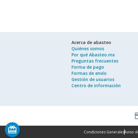
Acerca de abasteo
Quiénes somos
Por qué Abasteo.mx
Preguntas frecuentes
Forma de pago
Formas de envío
Gestión de usuarios
Centro de información
cred
card_giftcard
Condiciones Generales
Aviso d