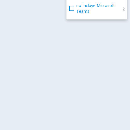
no Incluye Microsoft
check_box_outline_blank
2
Teams