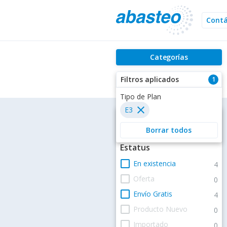
Cont
Categorías
Filtros aplicados
1
Filtros
Estatus
check_box_outline_blank
En existencia
4
check_box_outline_blank
Oferta
0
check_box_outline_blank
Envío Gratis
4
check_box_outline_blank
Producto Nuevo
0
check_box_outline_blank
Importado
0