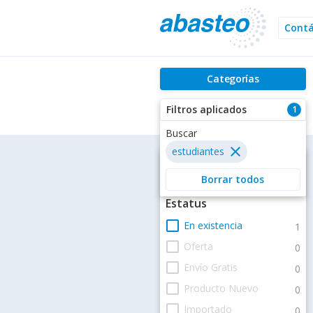
Cont
Categorías
Filtros aplicados
1
Buscar
close
estudiantes
Filtros
Borrar todos
Estatus
check_box_outline_blank
En existencia
1
check_box_outline_blank
Oferta
0
check_box_outline_blank
Envío Gratis
0
check_box_outline_blank
Producto Nuevo
0
check_box_outline_blank
Importado
0