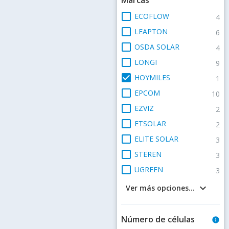
check_box_outline_blank
ECOFLOW
4
check_box_outline_blank
LEAPTON
6
check_box_outline_blank
OSDA SOLAR
4
check_box_outline_blank
LONGI
9
check_box
HOYMILES
1
check_box_outline_blank
EPCOM
10
check_box_outline_blank
EZVIZ
2
check_box_outline_blank
ETSOLAR
2
check_box_outline_blank
ELITE SOLAR
3
check_box_outline_blank
STEREN
3
check_box_outline_blank
UGREEN
3
keyboard_arrow_down
Ver más opciones...
Número de células
info