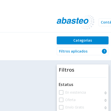
Cont
Categorías
Filtros aplicados
1
Filtros
Estatus
check_box_outline_blank
En existencia
0
check_box_outline_blank
Oferta
0
check_box_outline_blank
Envío Gratis
0