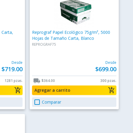
 Carta,
Reprograf Papel Ecológico 75g/m², 5000
Hojas de Tamaño Carta, Blanco
REPROGRAF75
Desde
Desde
$719.00
$699.00
local_shipping
1281 pzas.
$364.00
300 pzas.
add_shopping_cart
add_shopping_cart
Agregar a carrito
check_box_outline_blank
Comparar