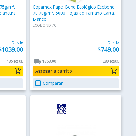
 75g/m²,
Copamex Papel Bond Ecológico Ecobond
Blancura
70 70g/m², 5000 Hojas de Tamaño Carta,
Blanco
ECOBOND 70
Desde
Desde
$1039.00
$749.00
local_shipping
135 pzas.
$353.00
289 pzas.
add_shopping_cart
add_shopping_cart
Agregar a carrito
check_box_outline_blank
Comparar