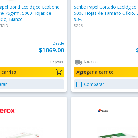
pel Bond Ecológico Ecobond
Scribe Papel Cortado Ecológico
3% 75g/m², 5000 Hojas de
5000 Hojas de Tamaño Oficio, 
cio, Blanco
93%
ICIO
5296
Desde
$1069.00
local_shipping
0
97 pzas.
$364.00
add_shopping_cart
a carrito
Agregar a carrito
check_box_outline_blank
rar
Comparar