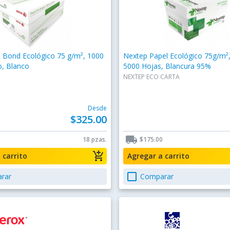
l Bond Ecológico 75 g/m², 1000
Nextep Papel Ecológico 75g/m²,
o, Blanco
5000 Hojas, Blancura 95%
NEXTEP ECO CARTA
Desde
$325.00
local_shipping
0
18 pzas.
$175.00
add_shopping_cart
a carrito
Agregar a carrito
check_box_outline_blank
rar
Comparar