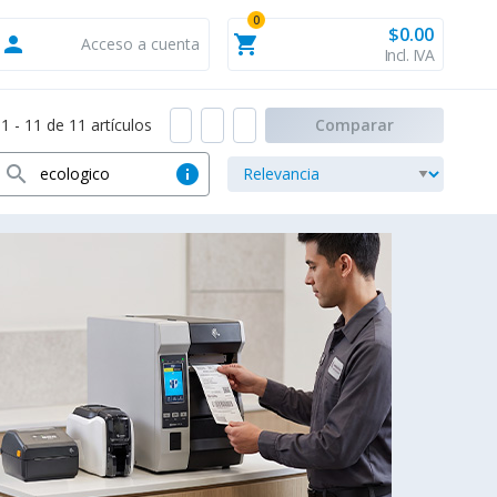
0
$0.00
person
shopping_cart
Acceso a cuenta
Incl. IVA
 - 11 de 11 artículos
Comparar
search
info