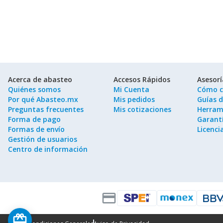
Papel de Colores:
Perfecto para proyectos creativos y pre
Papel Bond:
Usado comúnmente en oficinas, excelente par
Incorporar el
Papel
adecuado no solo mejora la calidad de 
soluciones efectivas, se invita a
realizar su pedido
y explora
Factores a Considerar al Elegir Papel
Al considerar cuál tipo de papel seleccionar, es esencial e
empresa, asegurando que obtenga lo mejor en cada comp
Acerca de abasteo
Accesos Rápidos
Asesor
Quiénes somos
Mi Cuenta
Cómo c
Por qué Abasteo.mx
Mis pedidos
Guías 
Preguntas frecuentes
Mis cotizaciones
Herram
Forma de pago
Garantí
Formas de envío
Licenci
Gestión de usuarios
Centro de información
credit_card
card_giftcard