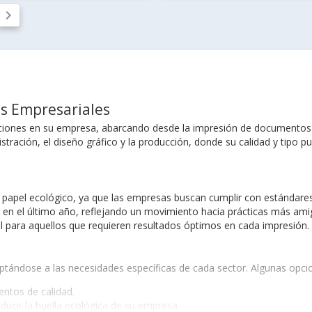
keyboard_arrow_right
es Empresariales
iones en su empresa, abarcando desde la impresión de documentos h
stración, el diseño gráfico y la producción, donde su calidad y tipo pue
papel ecológico, ya que las empresas buscan cumplir con estándares 
% en el último año, reflejando un movimiento hacia prácticas más ami
al para aquellos que requieren resultados óptimos en cada impresión.
daptándose a las necesidades específicas de cada sector. Algunas opci
ntos de calidad.
ucir la huella ecológica de su empresa.