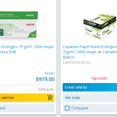
 Ecologico 75 g/m², 5000 Hojas
Copamex Papel Bond Ecológic
nclura 93%
75g/m², 5000 Hojas de Tamaño 
Blanco
C0307075012E1QC
Desde
$919.00
Agotado
Crear alerta
0
2233 pzas.
add_shopping_cart
a carrito
Ver más
check_box_outline_blank
rar
Comparar