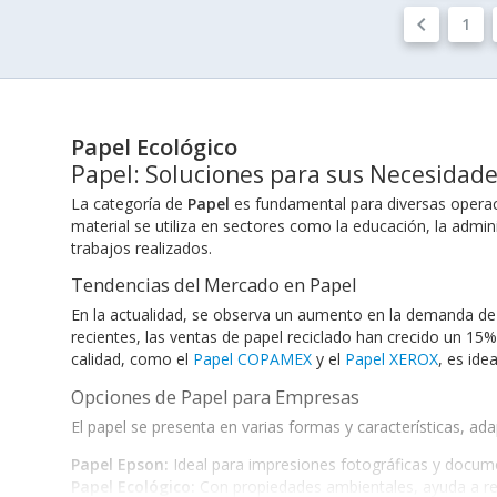
keyboard_arrow_left
1
Papel Ecológico
Papel: Soluciones para sus Necesidad
La categoría de
Papel
es fundamental para diversas operac
material se utiliza en sectores como la educación, la admini
trabajos realizados.
Tendencias del Mercado en Papel
En la actualidad, se observa un aumento en la demanda de 
recientes, las ventas de papel reciclado han crecido un 15
calidad, como el
Papel COPAMEX
y el
Papel XEROX
, es ide
Opciones de Papel para Empresas
El papel se presenta en varias formas y características, a
Papel Epson:
Ideal para impresiones fotográficas y docume
Papel Ecológico:
Con propiedades ambientales, ayuda a red