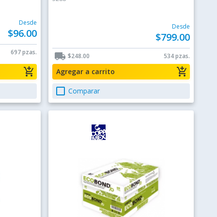
Desde
Desde
$96.00
$799.00
697 pzas.
local_shipping
$248.00
534 pzas.
add_shopping_cart
add_shopping_cart
Agregar a carrito
check_box_outline_blank
Comparar