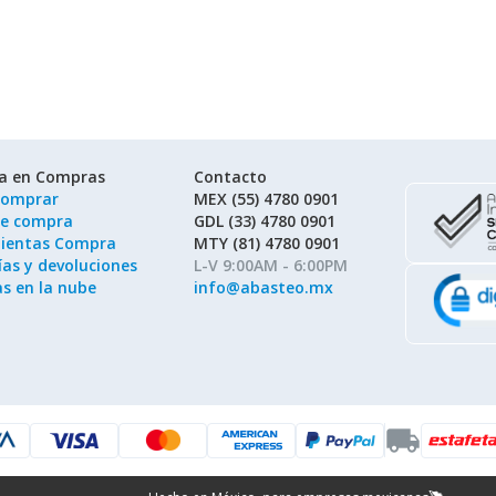
sentaciones que necesitan destacar.
a documentos que requieren escritura y impresión frecuente.
su trabajo, sino que también puede optimizar costos y mejorar la im
r las múltiples opciones disponibles en la categoría de papel de
Abas
valuar factores como el uso previsto, la calidad requerida y el impact
ra.
ía en Compras
Contacto
omprar
MEX (55) 4780 0901
de compra
GDL (33) 4780 0901
ientas Compra
MTY (81) 4780 0901
as y devoluciones
L-V 9:00AM - 6:00PM
as en la nube
info@abasteo.mx
local_shipping