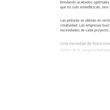
brindando acabados optimales y
que no solo embellezcan, sino 
Las pinturas se utilizan en sec
creatividad. Las empresas busca
necesidades de cada proyecto.
Una Variedad de Solucion
Dentro de la categoría
Pintura
Pinturas Acrílicas
: ideales para
Pinturas al Óleo
: perfectas par
Pinturas Winsor & Newton
: re
Pinturas Politec
: ideales para a
Pinturas Rodart
: ofrecen una a
KORES
: una marca que combina 
Al incorporar productos de la 
desgaste y las inclemencias del