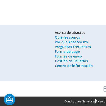
Acerca de abasteo
Quiénes somos
Por qué Abasteo.mx
Preguntas frecuentes
Forma de pago
Formas de envío
Gestión de usuarios
Centro de información
cred
card_giftcard
Condiciones Generales
Aviso d