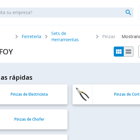
search
Sets de
chevron_right
chevron_right
chevron_right
Ferretería
Pinzas
Mostrando
Herramientas
 FOY
view_module
view_stream
as rápidas
Pinzas de Electricista
Pinzas de Cor
Pinzas de Chofer