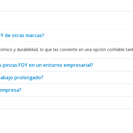
de el ámbito doméstico hasta el profesional. Las aplicaciones son mú
es para cualquier tipo de proyecto, haciendo que los productos de la
ermiten maximizar su utilidad.
an plus que ofrece la marca FOY con su gama de
cajas de herramienta
FOY de otras marcas?
neradores
fabricados por FOY, los cuales son igualmente reconocidos 
 necesidades de bricolaje o proyectos profesionales.
ómico y durabilidad, lo que las convierte en una opción confiable ta
eal de calidad, rendimiento y ergonomía que facilita cualquier trabaj
 que ofrezcan confiabilidad y excelencia, y FOY sin duda cumple con 
as pinzas FOY en un entorno empresarial?
atención al cliente.
trabajo prolongado?
i empresa?