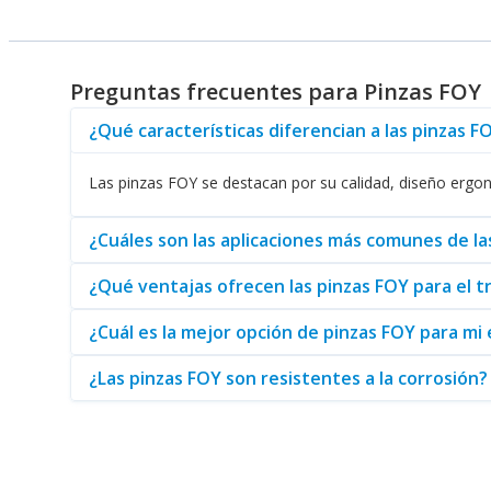
Las
pinzas
ofrecen versatilidad en diversos contextos, des
trabajos de mecánica. Estas herramientas son indispensabl
modelo está diseñado con características específicas que p
Preguntas frecuentes para Pinzas FOY
La disponibilidad de productos complementarios es un gr
¿Qué características diferencian a las pinzas 
organizada. Además, puede encontrar
hidrolavadoras
y
ge
crear un conjunto completo de herramientas para todas sus
Las pinzas FOY se destacan por su calidad, diseño ergon
En resumen, las
pinzas FOY
representan una combinación id
inversión en herramientas, es fundamental optar por marcas
¿Cuáles son las aplicaciones más comunes de l
distribuidor que garantiza la mejor experiencia de compra y 
¿Qué ventajas ofrecen las pinzas FOY para el 
¿Cuál es la mejor opción de pinzas FOY para m
¿Las pinzas FOY son resistentes a la corrosión?