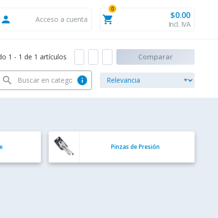
0
$0.00
person
shopping_cart
Acceso a cuenta
Incl. IVA
 1 - 1 de 1 artículos
Comparar
search
info
te
Pinzas de Presión