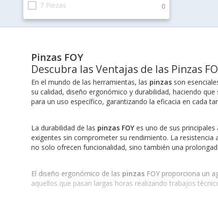
check_box_outline_blank
7 Piezas
0
Pinzas FOY
Descubra las Ventajas de las Pinzas F
En el mundo de las herramientas, las
pinzas
son esenciales
su calidad, diseño ergonómico y durabilidad, haciendo que
para un uso específico, garantizando la eficacia en cada tar
La durabilidad de las
pinzas FOY
es uno de sus principales 
exigentes sin comprometer su rendimiento. La resistencia 
no solo ofrecen funcionalidad, sino también una prolongada 
El diseño ergonómico de las
pinzas
FOY proporciona un aga
aquellos que pasan largas horas realizando trabajos técnic
Rendimiento de las Pinzas FOY en Diferentes Apli