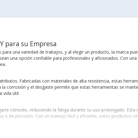
OY para su Empresa
 para una variedad de trabajos, y al elegir un producto, la marca pue
 sean una opción confiable para profesionales y aficionados. Con un
ea.
atributos. Fabricadas con materiales de alta resistencia, estas herr
a la corrosión y el desgaste permite que estas herramientas se mant
vida útil.
rre cómodo, reduciendo la fatiga durante su uso prolongado. Esta car
os o de precisión. Con un manejo fácil y eficiente, estos productos 
caciones