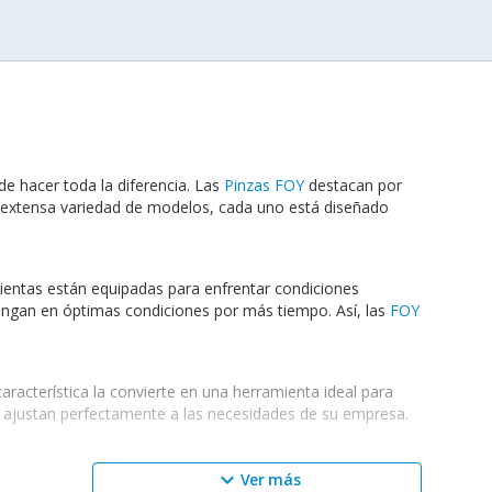
de hacer toda la diferencia. Las
Pinzas FOY
destacan por
a extensa variedad de modelos, cada uno está diseñado
amientas están equipadas para enfrentar condiciones
engan en óptimas condiciones por más tiempo. Así, las
FOY
acterística la convierte en una herramienta ideal para
se ajustan perfectamente a las necesidades de su empresa.
keyboard_arrow_down
Ver más