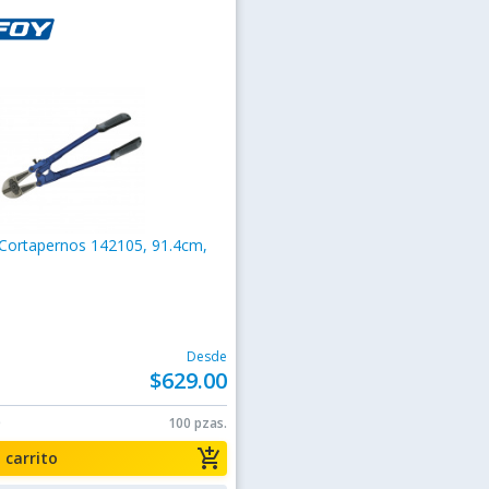
 Cortapernos 142105, 91.4cm,
Desde
$629.00
0
100 pzas.
add_shopping_cart
a carrito