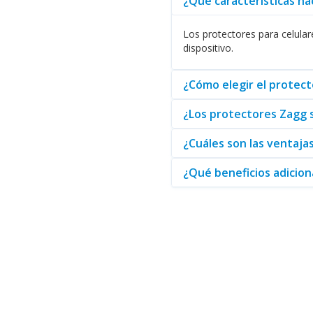
¿Qué características ha
diversos usuarios. Desde teléf
Los protectores para celulare
Al considerar su situación espec
dispositivo.
también alarga la vida útil de 
En conclusión, si su empresa e
¿Cómo elegir el protect
solución más especializada, 
opciones reunidas para facilita
¿Los protectores Zagg 
¿Cuáles son las ventaja
¿Qué beneficios adicion