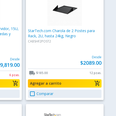
vidor, 15U,
StarTech.com Charola de 2 Postes para
uedas y
Rack, 2U, hasta 24kg, Negro
CABSHF2POST2
Desde
Desde
$2089.00
9,819.00
local_shipping
$185.00
12 pzas.
6 pzas.
add_shopping_cart
add_shopping_cart
Agregar a carrito
check_box_outline_blank
Comparar