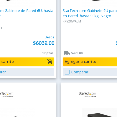
om Gabinete de Pared 6U, hasta
StarTech.com Gabinete 9U par
o
en Pared, hasta 90kg, Negro
RK920WALM
1
Desde
$6039.00
local_shipping
0
12 pzas.
$479.00
add_shopping_cart
a carrito
Agregar a carrito
check_box_outline_blank
rar
Comparar