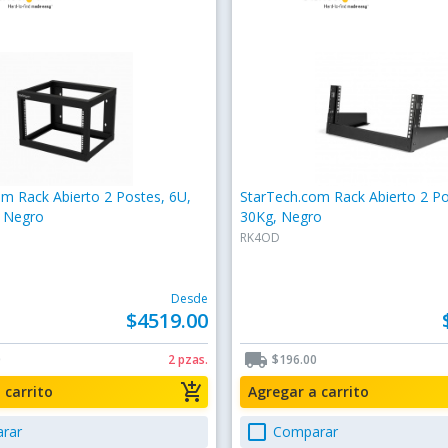
m Rack Abierto 2 Postes, 6U,
StarTech.com Rack Abierto 2 Po
, Negro
30Kg, Negro
RK4OD
Desde
$4519.00
local_shipping
0
2 pzas.
$196.00
add_shopping_cart
a carrito
Agregar a carrito
check_box_outline_blank
rar
Comparar