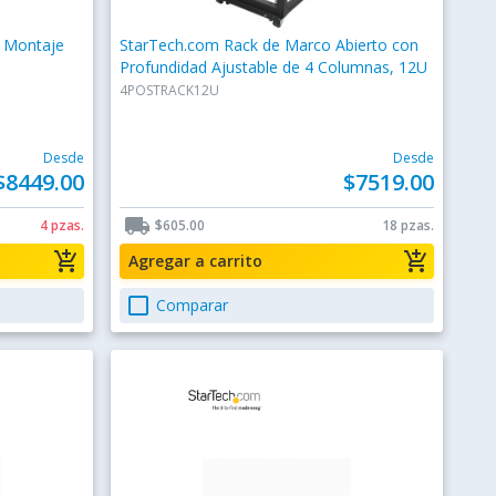
a Montaje
StarTech.com Rack de Marco Abierto con
Profundidad Ajustable de 4 Columnas, 12U
4POSTRACK12U
Desde
Desde
$8449.00
$7519.00
local_shipping
4 pzas.
$605.00
18 pzas.
add_shopping_cart
add_shopping_cart
Agregar a carrito
check_box_outline_blank
Comparar