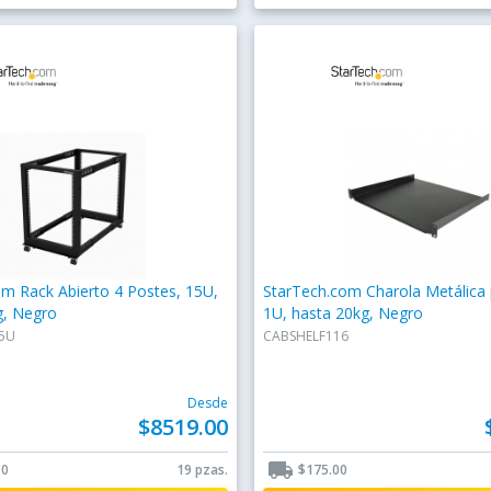
m Rack Abierto 4 Postes, 15U,
StarTech.com Charola Metálica 
g, Negro
1U, hasta 20kg, Negro
5U
CABSHELF116
Desde
$8519.00
local_shipping
00
19 pzas.
$175.00