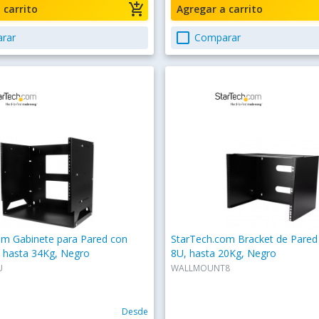
add_shopping_cart
a carrito
Agregar a carrito
check_box_outline_blank
rar
Comparar
om Gabinete para Pared con
StarTech.com Bracket de Pared
, hasta 34Kg, Negro
8U, hasta 20Kg, Negro
U
WALLMOUNT8
Desde