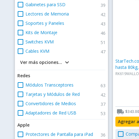
check_box_outline_blank
Gabinetes para SSD
39
check_box_outline_blank
Lectores de Memoria
42
check_box_outline_blank
Soportes y Paneles
43
check_box_outline_blank
Kits de Montaje
46
check_box_outline_blank
Switches KVM
51
check_box_outline_blank
Cables KVM
47
StarTech.co
keyboard_arrow_down
Ver más opciones...
hasta 80kg
RK619WALLO
Redes
check_box_outline_blank
Módulos Transceptores
63
check_box_outline_blank
Tarjetas y Módulos de Red
42
check_box_outline_blank
Convertidores de Medios
37
local_shipping
$343.0
check_box_outline_blank
Adaptadores de Red USB
53
Agregar 
Apple
check_box_outline_blank
check_box_outline_blank
Compa
Protectores de Pantalla para iPad
36