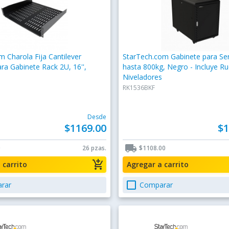
m Charola Fija Cantilever
StarTech.com Gabinete para Ser
ara Gabinete Rack 2U, 16'',
hasta 800kg, Negro - Incluye R
Niveladores
RK1536BKF
Desde
$1169.00
$1
local_shipping
0
26 pzas.
$1108.00
add_shopping_cart
a carrito
Agregar a carrito
check_box_outline_blank
rar
Comparar