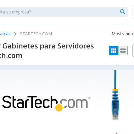
search
chevron_right
arcas
STARTECH.COM
Mostrando 1
y Gabinetes para Servidores
view_module
view_stream
ch.com