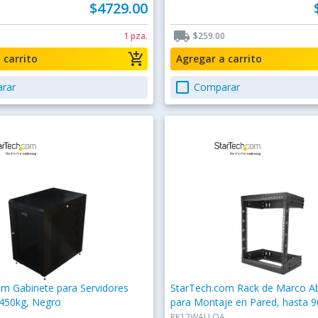
$4729.00
local_shipping
0
1 pza.
$259.00
add_shopping_cart
a carrito
Agregar a carrito
check_box_outline_blank
rar
Comparar
om Gabinete para Servidores
StarTech.com Rack de Marco Ab
 450kg, Negro
para Montaje en Pared, hasta 
RK12WALLOA