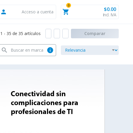
0
$0.00
person
shopping_cart
Acceso a cuenta
Incl. IVA
 - 35 de 35 artículos
Comparar
search
info