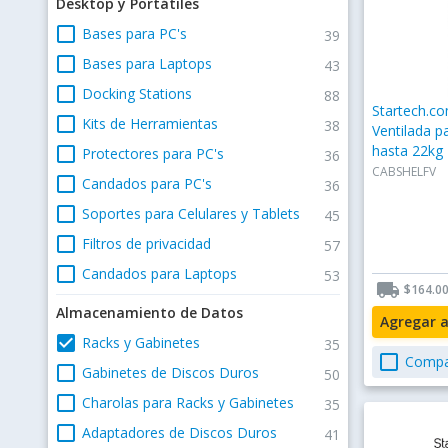
Desktop y Portátiles
check_box_outline_blank
Bases para PC's
39
check_box_outline_blank
Bases para Laptops
43
check_box_outline_blank
Docking Stations
88
Startech.co
check_box_outline_blank
Kits de Herramientas
38
Ventilada p
hasta 22kg
check_box_outline_blank
Protectores para PC's
36
CABSHELFV
check_box_outline_blank
Candados para PC's
36
check_box_outline_blank
Soportes para Celulares y Tablets
45
check_box_outline_blank
Filtros de privacidad
57
check_box_outline_blank
Candados para Laptops
53
local_shipping
$164.0
Almacenamiento de Datos
Agregar 
check_box
Racks y Gabinetes
35
check_box_outline_blank
Compa
check_box_outline_blank
Gabinetes de Discos Duros
50
check_box_outline_blank
Charolas para Racks y Gabinetes
35
check_box_outline_blank
Adaptadores de Discos Duros
41