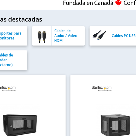
ías destacadas
Cables de
oportes para
Audio / Video
Cables PC USB
onitores
HDMI
ables de
oder
Externo)