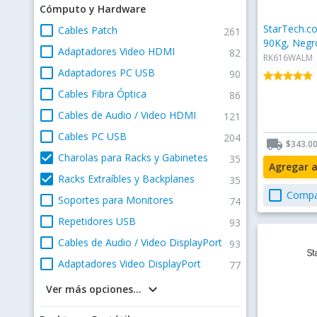
Cómputo y Hardware
check_box_outline_blank
StarTech.c
Cables Patch
261
90Kg, Negr
check_box_outline_blank
Adaptadores Video HDMI
82
RK616WALM
check_box_outline_blank
Adaptadores PC USB
90
star
star
star
star
star
star
star
star
star
star
check_box_outline_blank
Cables Fibra Óptica
86
check_box_outline_blank
Cables de Audio / Video HDMI
121
check_box_outline_blank
Cables PC USB
204
local_shipping
$343.0
check_box
Charolas para Racks y Gabinetes
35
Agregar 
check_box
Racks Extraíbles y Backplanes
35
check_box_outline_blank
Compa
check_box_outline_blank
Soportes para Monitores
74
check_box_outline_blank
Repetidores USB
93
check_box_outline_blank
Cables de Audio / Video DisplayPort
93
check_box_outline_blank
Adaptadores Video DisplayPort
77
keyboard_arrow_down
Ver más opciones...