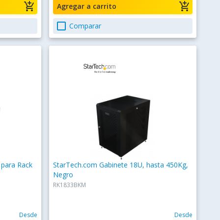
add_shopping_cart
add_shopping_cart
Agregar a carrito
check_box_outline_blank
Comparar
 para Rack
StarTech.com Gabinete 18U, hasta 450Kg,
Negro
RK1833BKM
Desde
Desde