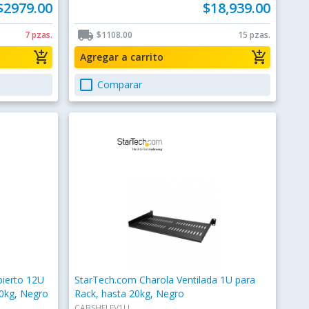
$2979.00
$18,939.00
local_shipping
7 pzas.
$1108.00
15 pzas.
add_shopping_cart
add_shopping_cart
Agregar a carrito
check_box_outline_blank
Comparar
ierto 12U
StarTech.com Charola Ventilada 1U para
90kg, Negro
Rack, hasta 20kg, Negro
CABSHELFV1U