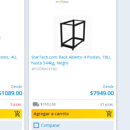
stes, 4U,
StarTech.com Rack Abierto 4 Postes, 18U,
hasta 544kg, Negro
4POSTRACK18U
Desde
Desde
$1089.00
$7949.00
local_shipping
5 pzas.
$1592.00
21 pzas.
add_shopping_cart
add_shopping_cart
Agregar a carrito
check_box_outline_blank
Comparar