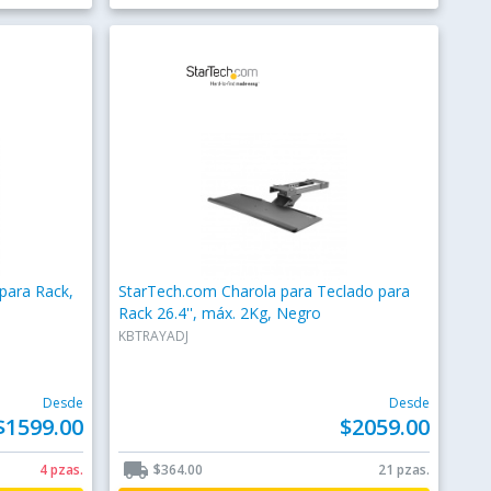
para Rack,
StarTech.com Charola para Teclado para
Rack 26.4'', máx. 2Kg, Negro
KBTRAYADJ
Desde
Desde
$1599.00
$2059.00
local_shipping
4 pzas.
$364.00
21 pzas.