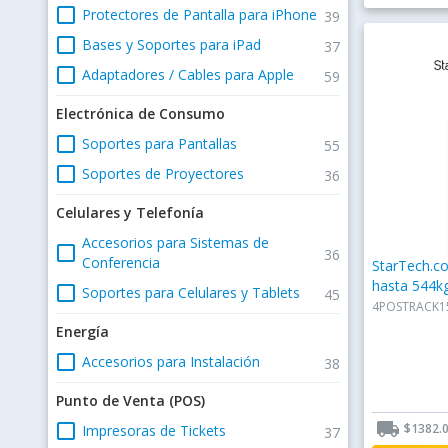
check_box_outline_blank
Protectores de Pantalla para iPhone
39
check_box_outline_blank
Bases y Soportes para iPad
37
check_box_outline_blank
Adaptadores / Cables para Apple
59
Electrónica de Consumo
check_box_outline_blank
Soportes para Pantallas
55
check_box_outline_blank
Soportes de Proyectores
36
Celulares y Telefonía
Accesorios para Sistemas de
check_box_outline_blank
36
Conferencia
StarTech.co
hasta 544k
check_box_outline_blank
Soportes para Celulares y Tablets
45
4POSTRACK1
Energía
check_box_outline_blank
Accesorios para Instalación
38
Punto de Venta (POS)
local_shipping
check_box_outline_blank
$1382.
Impresoras de Tickets
37