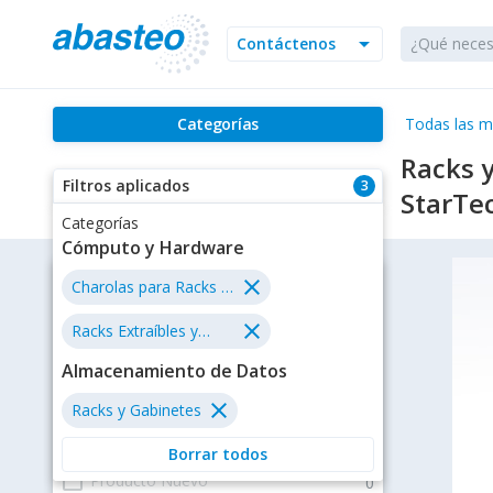
arrow_drop_down
Contáctenos
Categorías
Todas las m
Racks 
Filtros aplicados
3
StarTe
Categorías
Cómputo y Hardware
Filtros
close
Charolas para Racks y
Gabinetes
close
Racks Extraíbles y
Estatus
Backplanes
Almacenamiento de Datos
check_box_outline_blank
En existencia
35
close
Racks y Gabinetes
check_box_outline_blank
Oferta
0
check_box_outline_blank
Envío Gratis
0
Borrar todos
check_box_outline_blank
Producto Nuevo
0