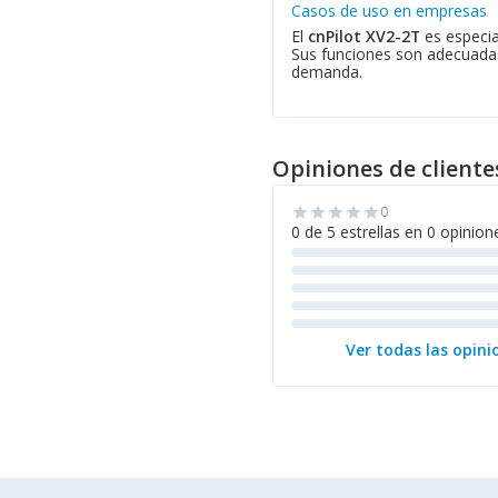
Casos de uso en empresas
El
cnPilot XV2-2T
es especia
Sus funciones son adecuadas 
demanda.
Opiniones de cliente
0
star
star
star
star
star
0 de 5 estrellas en 0 opinion
Ver todas las opini