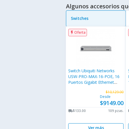
Algunos accesorios qu
Switches
Oferta
flash_on
Switch Ubiquiti Networks
USW-PRO-MAX-16-POE, 16
Puertos Gigabit Ethernet
10/100/1000, 2 Puertos
$10,129.00
SFP+, 84 Gbit/s, 16000
Desde
Entradas, Administrado
$9149.00
$133.00
109 pzas.
local_shipping
lo
Ver más