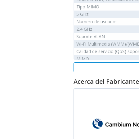
Tipo MIMO
5 GHz
Número de usuarios
2,4 GHz
Soporte VLAN
Wi-Fi Multimedia (WMM)/(WME
Calidad de servicio (QoS) sopo
MIMO
Protocolos
DHCP, servidor
Acerca del Fabricante
Antena
Antenna features
Antenna direction type
Tipo de antena
Cantidad de antenas
Conectividad
Ethernet LAN (RJ-45) cantidad 