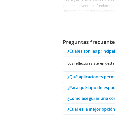
Una de las ventajas fundamental
utilizarse en interiores y exte
vital. Asimismo, explorar la lín
Los reflectores Steren no solo
cualquier diseño de interiores
sistema de multimedia, los
Mar
Preguntas frecuentes
¿Cuáles son las principa
En conclusión, los reflectores S
sobresalientes, estos producto
Los reflectores Steren destac
productos de la reconocida ma
¿Qué aplicaciones permi
¿Para qué tipo de espac
¿Cómo asegurar una corr
¿Cuál es la mejor opció