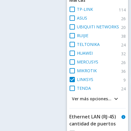
check_box_outline_blank
TP-LINK
114
check_box_outline_blank
ASUS
26
check_box_outline_blank
UBIQUITI NETWORKS
20
check_box_outline_blank
RUIJIE
38
check_box_outline_blank
TELTONIKA
24
check_box_outline_blank
HUAWEI
32
check_box_outline_blank
MERCUSYS
26
check_box_outline_blank
MIKROTIK
36
check_box
LINKSYS
9
check_box_outline_blank
TENDA
24
keyboard_arrow_down
Ver más opciones...
Ethernet LAN (RJ-45)
info
cantidad de puertos