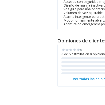
- Accesos con seguridad mej
- Diseño de manija inactiva q
- Voz guía para una operació
- Volumen de voz ajustable.
- Alarma inteligente para de
- Modo normalmente abierto
- Apertura de emergencia por
Opiniones de cliente
0
star
star
star
star
star
0 de 5 estrellas en 0 opinion
Ver todas las opini