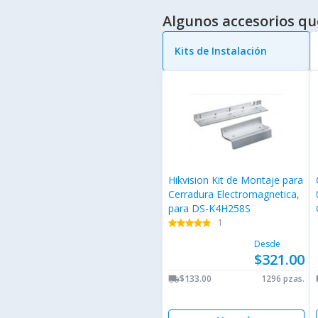
Algunos accesorios qu
Kits de Instalación
Hikvision Kit de Montaje para
Cerradura Electromagnetica,
para DS-K4H258S
1
star
star
star
star
star
star
star
star
star
star
Desde
$321.00
$133.00
1296 pzas.
local_shipping
lo