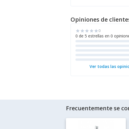
Opiniones de cliente
0
star
star
star
star
star
0 de 5 estrellas en 0 opinion
Ver todas las opini
Frecuentemente se co