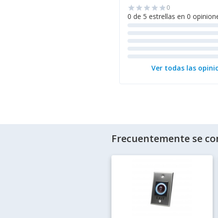
0
star
star
star
star
star
0 de 5 estrellas en 0 opinion
Ver todas las opini
Frecuentemente se co