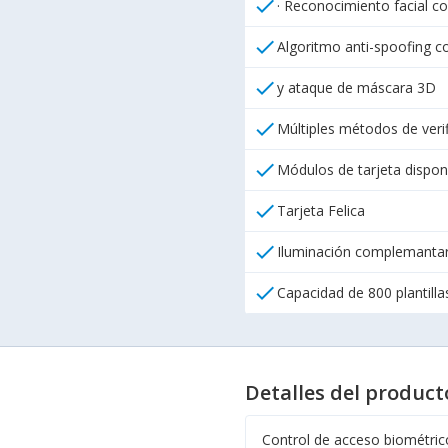
check
· Reconocimiento facial co
check
Algoritmo anti-spoofing co
check
y ataque de máscara 3D
check
Múltiples métodos de verif
check
Módulos de tarjeta disponi
check
Tarjeta Felica
check
Iluminación complemantari
check
Capacidad de 800 plantillas
Detalles del product
Control de acceso biométric