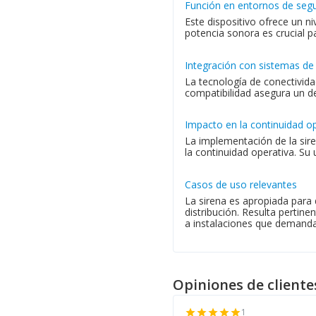
Función en entornos de seg
Este dispositivo ofrece un n
potencia sonora es crucial p
Integración con sistemas de
La tecnología de conectivida
compatibilidad asegura un des
Impacto en la continuidad o
La implementación de la sire
la continuidad operativa. S
Casos de uso relevantes
La sirena es apropiada para 
distribución. Resulta pertin
a instalaciones que demandan
Opiniones de cliente
1
star
star
star
star
star