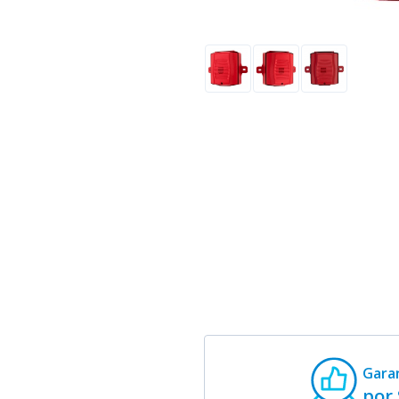
Gara
por