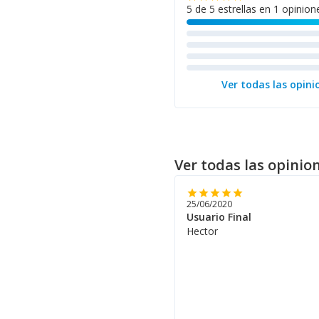
5 de 5 estrellas en 1 opinion
Ver todas las opini
Ver todas las opinio
star
star
star
star
star
25/06/2020
Usuario Final
Hector